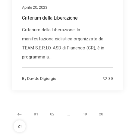
Aprile 20, 2023
Criterium della Liberazione
Criterium della Liberazione, la
manifestazione ciclistica organizzata da
TEAM S.E.R.I.O. ASD di Pianengo (CR), è in
programma a...
39
By
Davide Digiorgio
01
02
…
19
20
21