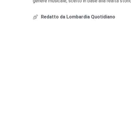
genere musicale, scelto in base alla realtà storic
Redatto da
Lombardia Quotidiano