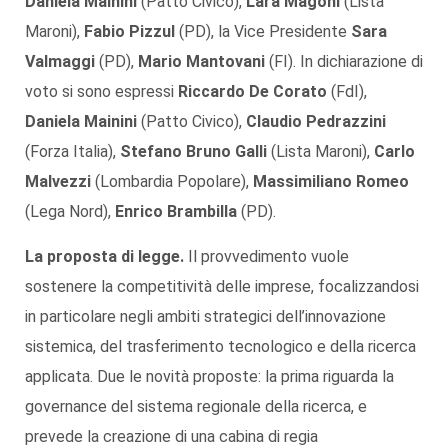
Daniela Mainini
(Patto Civico),
Lara Magoni
(Lista
Maroni),
Fabio Pizzul
(PD), la Vice Presidente
Sara
Valmaggi
(PD),
Mario Mantovani
(FI). In dichiarazione di
voto si sono espressi
Riccardo De Corato
(FdI),
Daniela Mainini
(Patto Civico),
Claudio Pedrazzini
(Forza Italia),
Stefano Bruno Galli
(Lista Maroni),
Carlo
Malvezzi
(Lombardia Popolare),
Massimiliano Romeo
(Lega Nord),
Enrico Brambilla
(PD).
La proposta di legge.
Il provvedimento vuole
sostenere la competitività delle imprese, focalizzandosi
in particolare negli ambiti strategici dell’innovazione
sistemica, del trasferimento tecnologico e della ricerca
applicata. Due le novità proposte: la prima riguarda la
governance del sistema regionale della ricerca, e
prevede la creazione di una cabina di regia