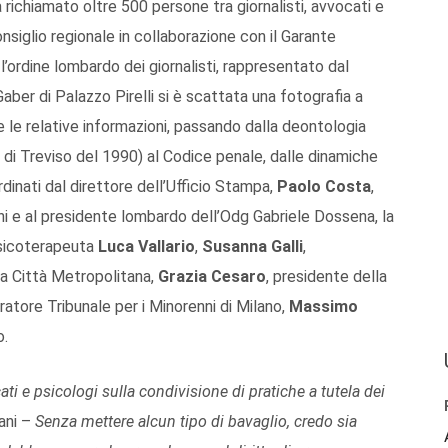
Ha richiamato oltre 500 persone tra giornalisti, avvocati e
siglio regionale in collaborazione con il Garante
 l’ordine lombardo dei giornalisti, rappresentato dal
Gaber di Palazzo Pirelli si è scattata una fotografia a
e le relative informazioni, passando dalla deontologia
ta di Treviso del 1990) al Codice penale, dalle dinamiche
dinati dal direttore dell’Ufficio Stampa,
Paolo Costa
,
i e al presidente lombardo dell’Odg Gabriele Dossena, la
psicoterapeuta
Luca Vallario
,
Susanna Galli
,
la Città Metropolitana,
Grazia Cesaro
, presidente della
ratore Tribunale per i Minorenni di Milano,
Massimo
o.
i e psicologi sulla condivisione di pratiche a tutela dei
ani –
Senza mettere alcun tipo di bavaglio, credo sia