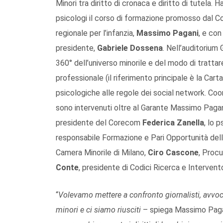
Minori tra diritto di cronaca e diritto di tutela. 
psicologi il corso di formazione promosso dal Con
regionale per l’infanzia,
Massimo Pagani
, e con
presidente,
Gabriele Dossena
. Nell’auditorium 
360° dell’universo minorile e del modo di trattar
professionale (il riferimento principale è la Car
psicologiche alle regole dei social network. Coor
sono intervenuti oltre al Garante Massimo Pagan
presidente del Corecom
Federica Zanella
, lo 
responsabile Formazione e Pari Opportunità del
Camera Minorile di Milano,
Ciro Cascone
, Procu
Conte
, presidente di Codici Ricerca e Intervent
“
Volevamo mettere a confronto giornalisti, avvocat
minori e ci siamo riusciti
– spiega Massimo Pag