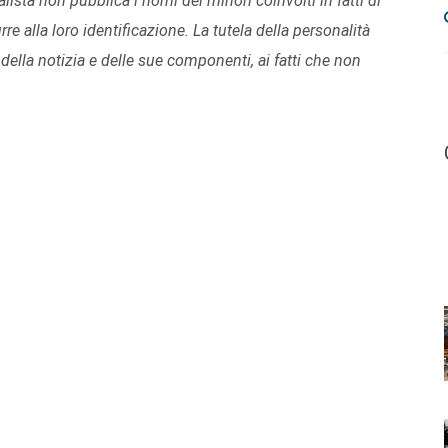
nalista non pubblica i nomi dei minori coinvolti in fatti di
re alla loro identificazione. La tutela della personalità
della notizia e delle sue componenti, ai fatti che non