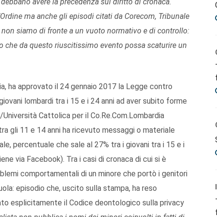
 debbano avere la precedenza sul diritto di cronaca.
l’Ordine ma anche gli episodi citati da Corecom, Tribunale
non siamo di fronte a un vuoto normativo e di controllo:
ero che da questo riuscitissimo evento possa scaturire un
ia, ha approvato il 24 gennaio 2017 la Legge contro
iovani lombardi tra i 15 e i 24 anni ad aver subito forme
Università Cattolica per il Co.Re.Com.Lombardia
tra gli 11 e 14 anni ha ricevuto messaggi o materiale
e, percentuale che sale al 27% tra i giovani tra i 15 e i
iene via Facebook). Tra i casi di cronaca di cui si è
oblemi comportamentali di un minore che portò i genitori
 scuola: episodio che, uscito sulla stampa, ha reso
tato esplicitamente il Codice deontologico sulla privacy