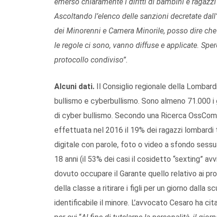
emerso chiaramente i diritti di bambini e ragazzi
Ascoltando l’elenco delle sanzioni decretate dal
dei Minorenni e Camera Minorile, posso dire che 
le regole ci sono, vanno diffuse e applicate. Sp
protocollo condiviso”.
Alcuni dati.
Il Consiglio regionale della Lombard
bullismo e cyberbullismo. Sono almeno 71.000 i g
di cyber bullismo. Secondo una Ricerca OssCom/
effettuata nel 2016 il 19% dei ragazzi lombardi 
digitale con parole, foto o video a sfondo sessual
18 anni (il 53% dei casi il cosidetto “sexting” avv
dovuto occupare il Garante quello relativo ai pr
della classe a ritirare i figli per un giorno dalla
identificabile il minore. L’avvocato Cesaro ha ci