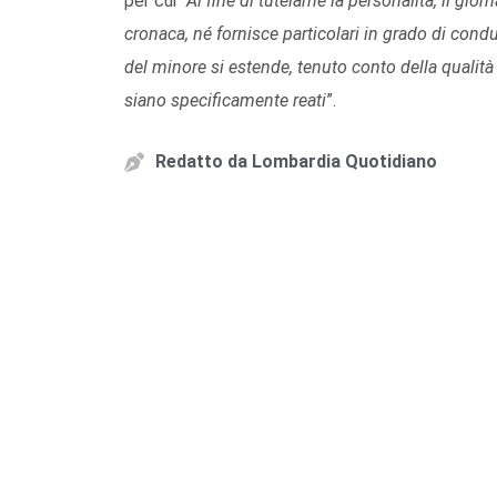
per cui “
Al fine di tutelarne la personalità, il gior
cronaca, né fornisce particolari in grado di condur
del minore si estende, tenuto conto della qualità 
siano specificamente reati
”.
Redatto da
Lombardia Quotidiano