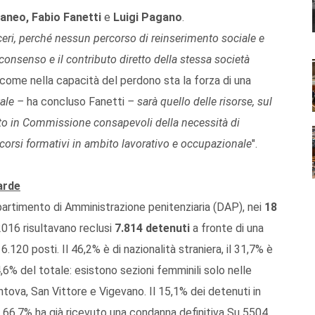
aneo, Fabio Fanetti
e
Luigi Pagano
.
rceri, perché nessun percorso di reinserimento sociale e
consenso e il contributo diretto della stessa società
 come nella capacità del perdono sta la forza di una
ale –
ha concluso Fanetti
– sarà quello delle risorse, sul
o in Commissione consapevoli della necessità di
rcorsi formativi in ambito lavorativo e occupazionale
".
arde
partimento di Amministrazione penitenziaria (DAP), nei
18
2016 risultavano reclusi
7
.814 detenuti
a fronte di una
20 posti. Il 46,2% è di nazionalità straniera, il 31,7% è
6% del totale: esistono sezioni femminili solo nelle
tova, San Vittore e Vigevano. Il 15,1% dei detenuti in
il 66,7% ha già ricevuto una condanna definitiva Su 5504