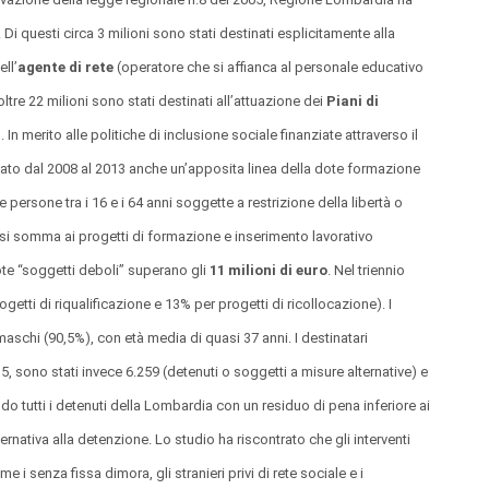
. Di questi circa 3 milioni sono stati destinati esplicitamente alla
ll’
agente di rete
(operatore che si affianca al personale educativo
oltre 22 milioni sono stati destinati all’attuazione dei
Piani di
i
. In merito alle politiche di inclusione sociale finanziate attraverso il
to dal 2008 al 2013 anche un’apposita linea della dote formazione
le persone tra i 16 e i 64 anni soggette a restrizione della libertà o
 si somma ai progetti di formazione e inserimento lavorativo
dote “soggetti deboli” superano gli
11 milioni di euro
. Nel triennio
getti di riqualificazione e 13% per progetti di ricollocazione). I
maschi (90,5%), con età media di quasi 37 anni. I destinatari
15, sono stati invece 6.259 (detenuti o soggetti a misure alternative) e
do tutti i detenuti della Lombardia con un residuo di pena inferiore ai
ternativa alla detenzione. Lo studio ha riscontrato che gli interventi
e i senza fissa dimora, gli stranieri privi di rete sociale e i