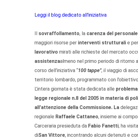
Leggi il blog dedicato all'iniziativa
Il
sovraffollamento
, la
carenza del personale
maggiori risorse per
interventi strutturali
e per
lavorativo
mirati alle richieste del mercato occu
assistenza
almeno nel primo periodo di ritorno a
corso dell’iniziativa “
100 tappe”
, il viaggio di as
territorio lombardo, programmato con l’obiettivo d
L’intera giornata è stata dedicata alle
problemati
legge regionale n.8 del 2005 in materia di p
all'attenzione della Commissione.
La
delegazi
regionale
Raffaele Cattaneo
, insieme ai compo
Carceraria presieduta da
Fabio Fanetti
, ha visi
di
San Vittore
, incontrando alcuni detenuti e con