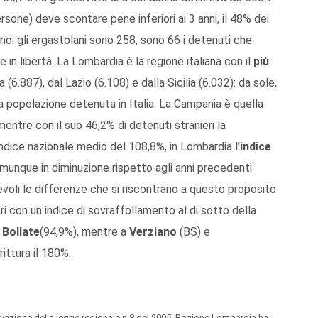
sone) deve scontare pene inferiori ai 3 anni, il 48% dei
nno: gli ergastolani sono 258, sono 66 i detenuti che
 in libertà. La Lombardia è la regione italiana con il
più
 (6.887), dal Lazio (6.108) e dalla Sicilia (6.032): da sole,
 popolazione detenuta in Italia. La Campania è quella
entre con il suo 46,2% di detenuti stranieri la
 indice nazionale medio del 108,8%, in Lombardia l’
indice
munque in diminuzione rispetto agli anni precedenti
oli le differenze che si riscontrano a questo proposito
iari con un indice di sovraffollamento al di sotto della
i
Bollate
(94,9%), mentre a
Verziano
(BS) e
ittura il 180%.
ovazione della legge regionale n.8 del 2005, Regione Lombardia ha