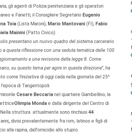
a, gli agenti di Polizia penitenziaria e gli operatori
taneo e Fanetti, il Consigliere Segretario
Eugenio
ina Toia
(Lista Maroni),
Mario Mantovani
(FI),
Fabio
ela Mainini
(Patto Civico).
polis presentano un nuovo quadro del sistema carcerario
 a questa riflessione con una seduta tematica delle 100
ggiornamento e una revisione della legge 8. Come
 mano, su questo tema per agire in questa direzione
", ha
o come l'iniziativa di oggi cada nella giornata del 25^
ì l'epoca di Tangentopoli.
 minorile
Cesare Beccaria
nel quartiere Giambellino; la
ettrice
Olimpia Monda
e dalla dirigente del Centro di
Nella struttura attualmente sono rinchiusi
44
 anni
,
divisi prevalentemente fra rom, latinos e figli di
o alla rapina, dall'omicidio allo stupro.