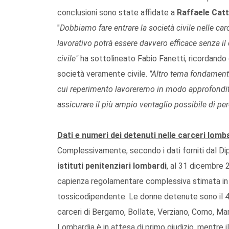
conclusioni sono state affidate a
Raffaele Catt
"
Dobbiamo fare entrare la società civile nelle ca
lavorativo potrà essere davvero efficace senza il 
civile"
ha sottolineato Fabio Fanetti, ricordando
società veramente civile.
"Altro tema fondament
cui reperimento lavoreremo in modo approfondit
assicurare il più ampio ventaglio possibile di pe
Dati e numeri dei detenuti nelle carceri lomb
Complessivamente, secondo i dati forniti dal Di
istituti penitenziari lombardi
, al 31 dicembre 
capienza regolamentare complessiva stimata in 6.1
tossicodipendente. Le donne detenute sono il 4,
carceri di Bergamo, Bollate, Verziano, Como, Man
Lombardia è in attesa di primo giudizio, mentre 