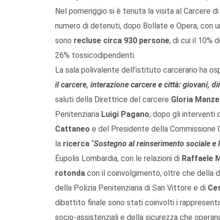
Nel pomeriggio si è tenuta la visita al Carcere d
numero di detenuti, dopo Bollate e Opera, con u
sono
recluse circa 930 persone
, di cui il 10% 
26% tossicodipendenti.
La sala polivalente dell’istituto carcerario ha o
il carcere, interazione carcere e città: giovani, di
saluti della Direttrice del carcere
Gloria Manzel
Penitenziaria
Luigi Pagano
; dopo gli interventi
Cattaneo
e del Presidente della Commissione 
la
ricerca
“
Sostegno al reinserimento sociale e 
Éupolis Lombardia, con le relazioni di
Raffaele 
rotonda
con il coinvolgimento, oltre che della d
della Polizia Penitenziaria di San Vittore e di
Ces
dibattito finale sono stati coinvolti i rappresenta
socio-assistenziali e della sicurezza che operan