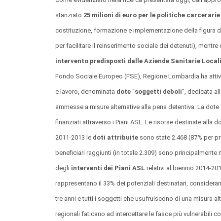
stanziato
25 milioni di euro per le politiche carcerarie
costituzione, formazione e implementazione della figura de
per facilitare il reinserimento sociale dei detenuti), mentre 
intervento predisposti dalle Aziende Sanitarie Local
Fondo Sociale Europeo (FSE), Regione Lombardia ha attiva
e lavoro, denominata
dote
“
soggetti deboli
”, dedicata al
ammesse a misure alternative alla pena detentiva. La dote
finanziati attraverso i Piani ASL. Le risorse destinate alla 
2011-2013 le
doti attribuite
sono state 2.468 (87% per pro
beneficiari raggiunti (in totale 2.309) sono principalmente 
degli
interventi dei Piani ASL
relativi al biennio 2014‐20
rappresentano il 33% dei potenziali destinatari, consideran
tre anni e tutti i soggetti che usufruiscono di una misura al
regionali faticano ad intercettare le fasce più vulnerabili com