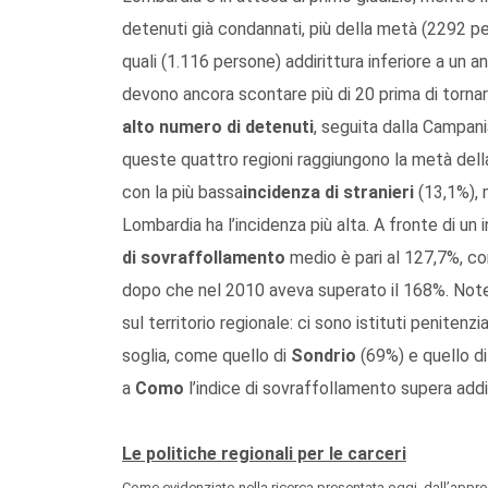
detenuti già condannati, più della metà (2292 per
quali (1.116 persone) addirittura inferiore a un a
devono ancora scontare più di 20 prima di tornare
alto numero di detenuti
, seguita dalla Campania
queste quattro regioni raggiungono la metà della
con la più bassa
incidenza di stranieri
(13,1%), m
Lombardia ha l’incidenza più alta. A fronte di un
di sovraffollamento
medio è pari al 127,7%, co
dopo che nel 2010 aveva superato il 168%. Notev
sul territorio regionale: ci sono istituti penitenz
soglia, come quello di
Sondrio
(69%) e quello d
a
Como
l’indice di sovraffollamento supera addir
Le politiche regionali per le carceri
Come evidenziato nella ricerca presentata oggi, dall’appr