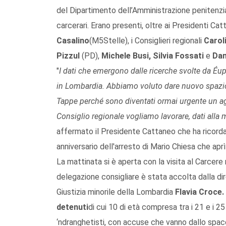
del Dipartimento dell’Amministrazione penitenziari
carcerari. Erano presenti, oltre ai Presidenti Cat
Casalino
(M5Stelle), i Consiglieri regionali
Carol
Pizzul
(PD),
Michele Busi, Silvia Fossati
e
Dani
"
I dati che emergono dalle ricerche svolte da Éu
in Lombardia. Abbiamo voluto dare nuovo spazio
Tappe perché sono diventati ormai urgente un a
Consiglio regionale vogliamo lavorare, dati alla
affermato il Presidente Cattaneo che ha ricordat
anniversario dell'arresto di Mario Chiesa che apr
La mattinata si è aperta con la visita al Carcere
delegazione consigliare è stata accolta dalla dir
Giustizia minorile della Lombardia
Flavia Croce.
detenuti
di cui 10 di età compresa tra i 21 e i 25
‘ndranghetisti, con accuse che vanno dallo spacci