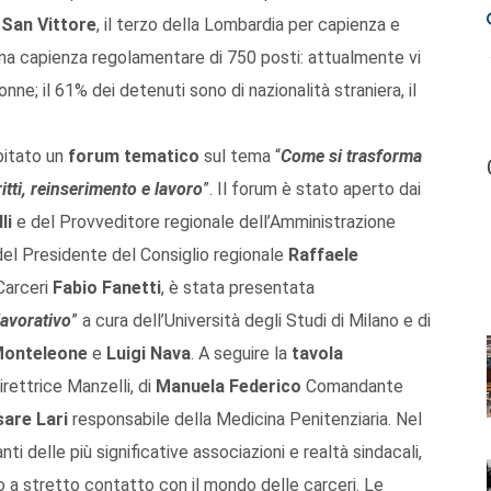
i
San Vittore
, il terzo della Lombardia per capienza e
na capienza regolamentare di 750 posti: attualmente vi
donne; il 61% dei detenuti sono di nazionalità straniera, il
spitato un
forum tematico
sul tema “
Come si trasforma
ritti, reinserimento e lavoro
”. Il forum è stato aperto dai
li
e del Provveditore regionale dell’Amministrazione
 del Presidente del Consiglio regionale
Raffaele
Carceri
Fabio Fanetti
, è stata presentata
lavorativo
” a cura dell’Università degli Studi di Milano e di
Monteleone
e
Luigi Nava
. A seguire la
tavola
irettrice Manzelli, di
Manuela Federico
Comandante
are Lari
responsabile della Medicina Penitenziaria. Nel
nti delle più significative associazioni e realtà sindacali,
o a stretto contatto con il mondo delle carceri. Le