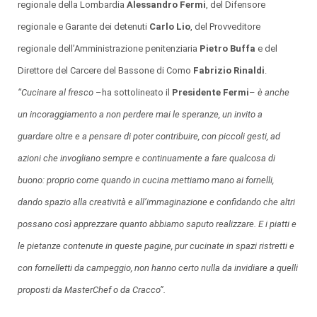
regionale della Lombardia
Alessandro Fermi
, del Difensore
regionale e Garante dei detenuti
Carlo Lio
, del Provveditore
regionale dell’Amministrazione penitenziaria
Pietro Buffa
e del
Direttore del Carcere del Bassone di Como
Fabrizio Rinaldi
.
“Cucinare al fresco
–ha sottolineato il
Presidente Fermi
–
è anche
un incoraggiamento a non perdere mai le speranze, un invito a
guardare oltre e a pensare di poter contribuire, con piccoli gesti, ad
azioni che invogliano sempre e continuamente a fare qualcosa di
buono: proprio come quando in cucina mettiamo mano ai fornelli,
dando spazio alla creatività e all’immaginazione e confidando che altri
possano così apprezzare quanto abbiamo saputo realizzare. E i piatti e
le pietanze contenute in queste pagine, pur cucinate in spazi ristretti e
con fornelletti da campeggio, non hanno certo nulla da invidiare a quelli
proposti da MasterChef o da Cracco”.