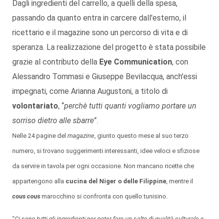
Dagli ingredienti del carrello, a quelli della spesa,
passando da quanto entra in carcere dall'esterno, il
ricettario e il magazine sono un percorso di vita e di
speranza. La realizzazione del progetto è stata possibile
grazie al contributo della
Eye Communication
, con
Alessandro Tommasi e Giuseppe Bevilacqua, anch'essi
impegnati, come Arianna Augustoni, a titolo di
volontariato
, “
perchè tutti quanti vogliamo portare un
sorriso dietro alle sbarre
”.
Nelle 24 pagine del
magazine
, giunto questo mese al suo terzo
numero, si trovano suggerimenti interessanti, idee veloci e sfiziose
da servire in tavola per ogni occasione. Non mancano ricette che
appartengono alla
cucina del Niger o delle Filippine
, mentre il
cous cous
marocchino si confronta con quello tunisino.
“
Ci sono tutti gli ingredienti per poter fare un salto di qualità culturale e