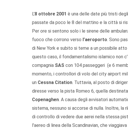
L’
8 ottobre 2001
è una delle date più tristi degl
passate da poco le 8 del mattino e la città si ris
Per ore si sentono solo i le sirene delle ambulanz
fuoco che corrono verso
l’aeroporto
. Sono pass
di New York e subito si teme a un possibile atto
questo caso, il fondamentalismo islamico non c’
compagnia
SAS
con 104 passeggeri (e 6 membri 
momento, i controllori di volo del city airport m
un
Cessna Citation
. Tuttavia, al posto di diri
diresse verso la pista Romeo 6, quella destinata
Copenaghen
. A causa degli avvisatori automatic
sistema, nessuno si accorse di nulla. Inoltre, la r
di controllo di vedere due aerei nella stessa pist
l’aereo di linea della Scandinavian, che viaggiava