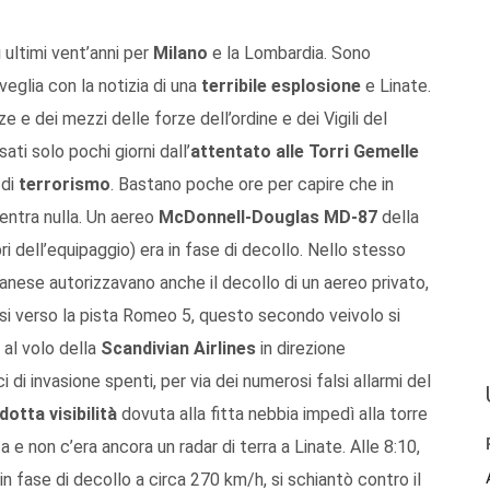
i ultimi vent’anni per
Milano
e la Lombardia. Sono
veglia con la notizia di una
terribile esplosione
e Linate.
e e dei mezzi delle forze dell’ordine e dei Vigili del
ati solo pochi giorni dall’
attentato alle Torri Gemelle
 di
terrorismo
. Bastano poche ore per capire che in
entra nulla. Un aereo
McDonnell-Douglas MD-87
della
dell’equipaggio) era in fase di decollo. Nello stesso
ilanese autorizzavano anche il decollo di un aereo privato,
gersi verso la pista Romeo 5, questo secondo veivolo si
 al volo della
Scandivian Airlines
in direzione
i di invasione spenti, per via dei numerosi falsi allarmi del
idotta visibilità
dovuta alla fitta nebbia impedì alla torre
a e non c’era ancora un radar di terra a Linate. Alle 8:10,
 in fase di decollo a circa 270 km/h, si schiantò contro il