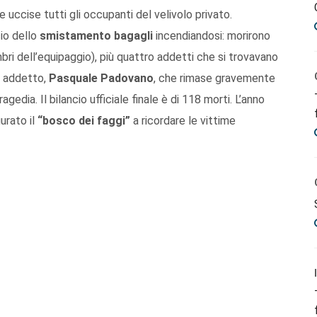
ccise tutti gli occupanti del velivolo privato.
io dello
smistamento bagagli
incendiandosi: morirono
embri dell’equipaggio), più quattro addetti che si trovavano
to addetto,
Pasquale Padovano
, che rimase gravemente
gedia. Il bilancio ufficiale finale è di 118 morti. L’anno
urato il
“bosco dei faggi”
a ricordare le vittime