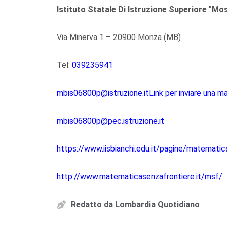
Istituto Statale Di Istruzione Superiore "Mo
Via Minerva 1 – 20900 Monza (MB)
Tel:
039235941
mbis06800p@istruzione.itLink per inviare una ma
mbis06800p@pec.istruzione.it
https://www.iisbianchi.edu.it/pagine/matematic
http://www.matematicasenzafrontiere.it/msf/
Redatto da
Lombardia Quotidiano