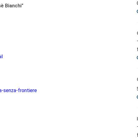
sè Bianchi"
il
a-senza-frontiere