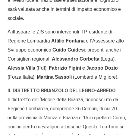
a livello locale, nazionale e internazionale. Ogni ZIS
sarà valutata anche in termini di impatto economico e
sociale.
A illustrare le ZIS sono intervenuti il Presidente di
Regione Lombardia
Attilio Fontana
e l’Assessore allo
Sviluppo economico
Guido Guides
i: presenti anche i
Consiglieri regionali
Alessandro Corbetta
(Lega),
Alessia Villa
(FdI),
Fabrizio Figini e Jacopo Dozio
(Forza Italia),
Martina Sassoli
(Lombardia Migliore).
IL DISTRETTO BRIANZOLO DEL LEGNO-ARREDO
Il distretto del ‘Mobile della Brianza’, riconosciuto da
Regione Lombardia, comprende 36 Comuni, di cui 20
nella provincia di Monza e Brianza e 16 in quella di Como,
con un centro nevralgico a Lissone. Questo territorio si