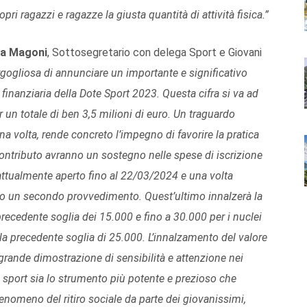
pri ragazzi e ragazze la giusta quantità di attività fisica.”
ra Magoni
, Sottosegretario con delega Sport e Giovani
gliosa di annunciare un importante e significativo
 finanziaria della Dote Sport 2023. Questa cifra si va ad
r un totale di ben 3,5 milioni di euro. Un traguardo
na volta, rende concreto l’impegno di favorire la pratica
contributo avranno un sostegno nelle spese di iscrizione
o attualmente aperto fino al 22/03/2024 e una volta
sato un secondo provvedimento. Quest’ultimo innalzerà la
 precedente soglia dei 15.000 e fino a 30.000 per i nuclei
alla precedente soglia di 25.000. L’innalzamento del valore
 grande dimostrazione di sensibilità e attenzione nei
o sport sia lo strumento più potente e prezioso che
omeno del ritiro sociale da parte dei giovanissimi,