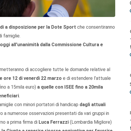
di a disposizione per la Dote Sport
che consentiranno
i famiglie.
oggi all’unanimità dalla Commissione Cultura e
rmetteranno di accogliere tutte le domande relative al
e ore 12 di venerdì 22 marzo
e di estendere l’attuale
fino a 15mila euro)
a quelle con ISEE fino a 20mila
neficiari
.
amiglie con minori portatori di handicap
dagli attuali
o a numerose osservazioni presentati da vari gruppi in
rno a prima firma di
Luca Ferrazzi
(Lombardia Migliore)
la Giunta a reperire risorse aggiuntive per favorire