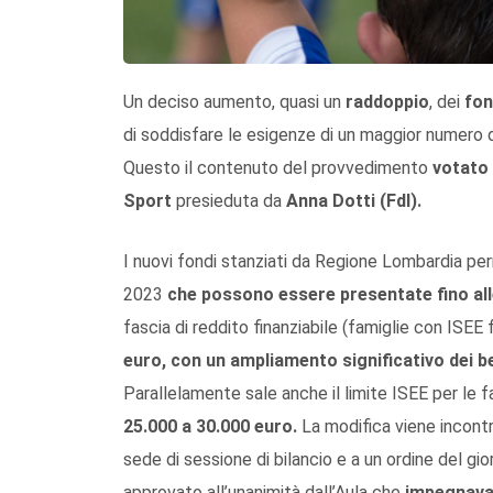
Un deciso aumento, quasi un
raddoppio
, dei
fon
di soddisfare le esigenze di un maggior numero d
Questo il contenuto del provvedimento
votato 
Sport
presieduta da
Anna Dotti (FdI).
I nuovi fondi stanziati da Regione Lombardia pe
2023
che possono essere presentate fino all
fascia di reddito finanziabile (famiglie con ISEE 
euro, con un ampliamento significativo dei be
Parallelamente sale anche il limite ISEE per le f
25.000 a 30.000 euro.
La modifica viene incontr
sede di sessione di bilancio e a un ordine del gio
approvato all’unanimità dall’Aula che
impegnava 