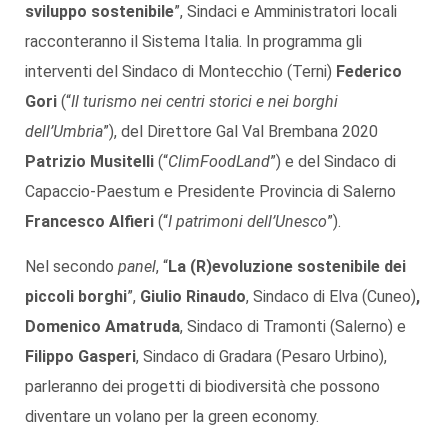
sviluppo sostenibile
”, Sindaci e Amministratori locali
racconteranno il Sistema Italia. In programma gli
interventi del Sindaco di Montecchio (Terni)
Federico
Gori
(“
Il turismo nei centri storici e nei borghi
dell’Umbria
”), del Direttore Gal Val Brembana 2020
Patrizio Musitelli
(“
ClimFoodLand
”) e del Sindaco di
Capaccio-Paestum e Presidente Provincia di Salerno
Francesco Alfieri
(“
I patrimoni dell’Unesco
”).
Nel secondo
panel
, “
La (R)evoluzione sostenibile dei
piccoli borghi
”,
Giulio Rinaudo
, Sindaco di Elva (Cuneo)
,
Domenico Amatruda
, Sindaco di Tramonti (Salerno) e
Filippo
Gasperi
, Sindaco di Gradara (Pesaro Urbino),
parleranno dei progetti di biodiversità che possono
diventare un volano per la green economy.