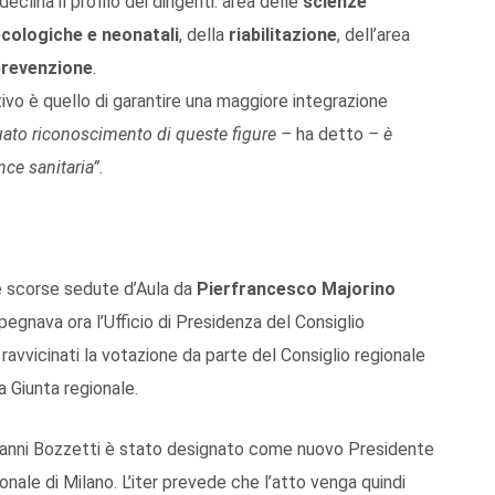
 declina il profilo dei dirigenti: area delle
scienze
ecologiche e neonatali
, della
riabilitazione
, dell’area
prevenzione
.
ttivo è quello di garantire una maggiore integrazione
ato riconoscimento di queste figure –
ha detto
– è
ce sanitaria”.
le scorse sedute d’Aula da
Pierfrancesco Majorino
mpegnava ora l’Ufficio di Presidenza del Consiglio
i ravvicinati la votazione da parte del Consiglio regionale
a Giunta regionale.
iovanni Bozzetti è stato designato come nuovo Presidente
ale di Milano. L’iter prevede che l’atto venga quindi