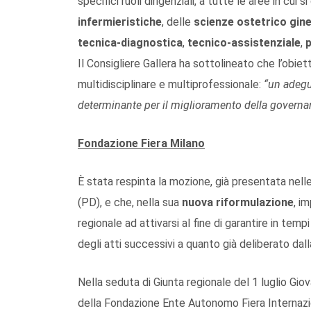
specifici ruoli dirigenziali, a tutte le aree in cui si
infermieristiche
, delle
scienze ostetrico gin
tecnica-diagnostica
,
tecnico-assistenziale
,
Il Consigliere Gallera ha sottolineato che l’obie
multidisciplinare e multiprofessionale:
“un adegu
determinante per il miglioramento della governan
Fondazione Fiera Milano
È stata respinta la mozione, già presentata nel
(PD), e che, nella sua
nuova riformulazione
, i
regionale ad attivarsi al fine di garantire in temp
degli atti successivi a quanto già deliberato dall
Nella seduta di Giunta regionale del 1 luglio G
della Fondazione Ente Autonomo Fiera Internazion