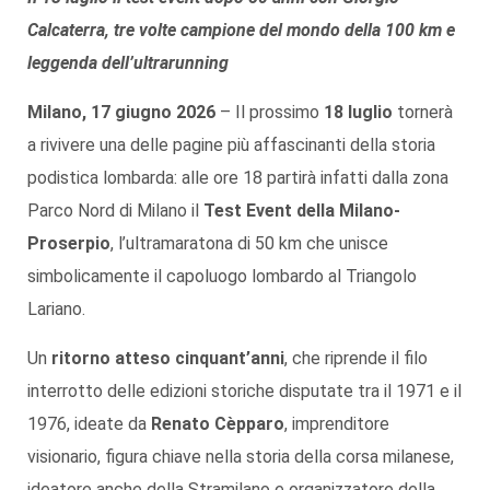
Calcaterra, tre volte campione del mondo della 100 km e
leggenda dell’ultrarunning
Milano, 17 giugno 2026
– Il prossimo
18 luglio
tornerà
a rivivere una delle pagine più affascinanti della storia
podistica lombarda: alle ore 18 partirà infatti dalla zona
Parco Nord di Milano il
Test Event della Milano-
Proserpio
, l’ultramaratona di 50 km che unisce
simbolicamente il capoluogo lombardo al Triangolo
Lariano.
Un
ritorno atteso cinquant’anni
, che riprende il filo
interrotto delle edizioni storiche disputate tra il 1971 e il
1976, ideate da
Renato Cèpparo
, imprenditore
visionario, figura chiave nella storia della corsa milanese,
ideatore anche della Stramilano e organizzatore della