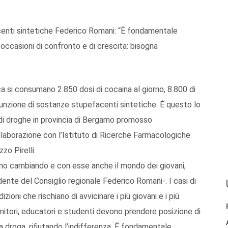
enti sintetiche Federico Romani: “È fondamentale
occasioni di confronto e di crescita: bisogna
 si consumano 2.850 dosi di cocaina al giorno, 8.800 di
sunzione di sostanze stupefacenti sintetiche. È questo lo
di droghe in provincia di Bergamo promosso
ollaborazione con l’Istituto di Ricerche Farmacologiche
zo Pirelli.
nno cambiando e con esse anche il mondo dei giovani,
dente del Consiglio regionale Federico Romani-. I casi di
zioni che rischiano di avvicinare i più giovani e i più
enitori, educatori e studenti devono prendere posizione di
 droga, rifiutando l’indifferenza. È fondamentale