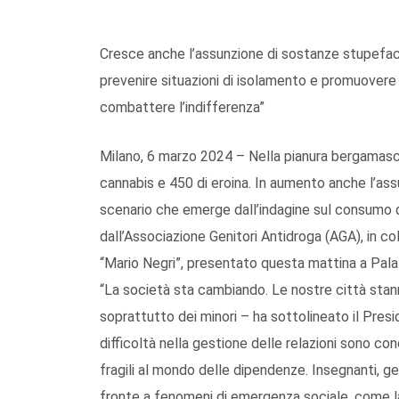
Cresce anche l’assunzione di sostanze stupefac
prevenire situazioni di isolamento e promuovere 
combattere l’indifferenza”
Milano, 6 marzo 2024 – Nella pianura bergamasca
cannabis e 450 di eroina. In aumento anche l’as
scenario che emerge dall’indagine sul consumo 
dall’Associazione Genitori Antidroga (AGA), in c
“Mario Negri”, presentato questa mattina a Palaz
“La società sta cambiando. Le nostre città sta
soprattutto dei minori – ha sottolineato il Presi
difficoltà nella gestione delle relazioni sono condi
fragili al mondo delle dipendenze. Insegnanti, g
fronte a fenomeni di emergenza sociale, come la