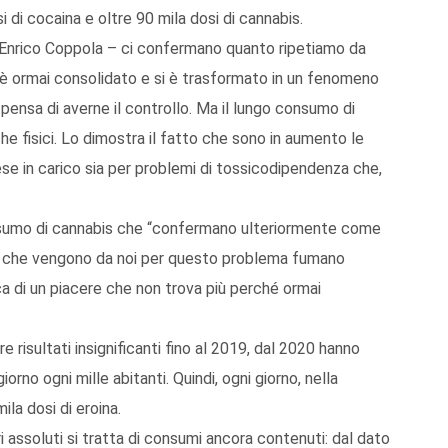
i di cocaina e oltre 90 mila dosi di cannabis.
a Enrico Coppola – ci confermano quanto ripetiamo da
è ormai consolidato e si è trasformato in un fenomeno
pensa di averne il controllo. Ma il lungo consumo di
che fisici. Lo dimostra il fatto che sono in aumento le
e in carico sia per problemi di tossicodipendenza che,
onsumo di cannabis che “confermano ulteriormente come
e che vengono da noi per questo problema fumano
rca di un piacere che non trova più perché ormai
risultati insignificanti fino al 2019, dal 2020 hanno
orno ogni mille abitanti. Quindi, ogni giorno, nella
a dosi di eroina.
 assoluti si tratta di consumi ancora contenuti: dal dato