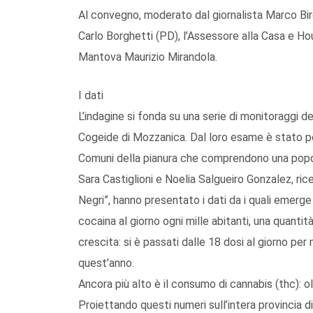
Al convegno, moderato dal giornalista Marco Biro
Carlo Borghetti (PD), l’Assessore alla Casa e Ho
Mantova Maurizio Mirandola.
I dati
L’indagine si fonda su una serie di monitoraggi d
Cogeide di Mozzanica. Dal loro esame è stato pos
Comuni della pianura che comprendono una popol
Sara Castiglioni e Noelia Salgueiro Gonzalez, ric
Negri”, hanno presentato i dati da i quali emer
cocaina al giorno ogni mille abitanti, una quantit
crescita: si è passati dalle 18 dosi al giorno per 
quest’anno.
Ancora più alto è il consumo di cannabis (thc): olt
Proiettando questi numeri sull’intera provincia di