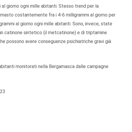
al giorno ogni mille abitanti. Stesso trend per la
 rimasto costantemente fra i 4-6 milligrammi al giorno per
igrammi al giorno ogni mille abitanti. Sono, invece, state
 un catinone sintetico (il metcatinone) e di triptamine
che possono avere conseguenze psichiatriche gravi già
e abitanti monitorati nella Bergamasca dalle campagne
023