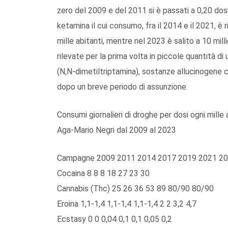
zero del 2009 e del 2011 si è passati a 0,20 dosi 
ketamina il cui consumo, fra il 2014 e il 2021, è
mille abitanti, mentre nel 2023 è salito a 10 mill
rilevate per la prima volta in piccole quantità di
(N,N-dimetiltriptamina), sostanze allucinogene 
dopo un breve periodo di assunzione.
Consumi giornalieri di droghe per dosi ogni mill
Aga-Mario Negri dal 2009 al 2023
Campagne 2009 2011 2014 2017 2019 2021 2
Cocaina 8 8 8 18 27 23 30
Cannabis (Thc) 25 26 36 53 89 80/90 80/90
Eroina 1,1-1,4 1,1-1,4 1,1-1,4 2 2 3,2 4,7
Ecstasy 0 0 0,04 0,1 0,1 0,05 0,2