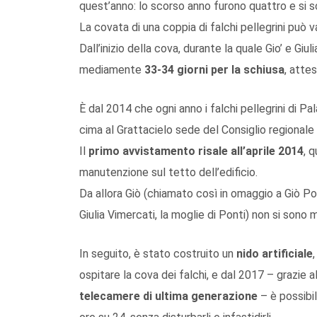
quest’anno: lo scorso anno furono quattro e si s
La covata di una coppia di falchi pellegrini può va
Dall’inizio della cova, durante la quale Gio’ e Giu
mediamente
33-34 giorni per la schiusa
, atte
È dal 2014 che ogni anno i falchi pellegrini di Pa
cima al Grattacielo sede del Consiglio regionale
Il
primo avvistamento risale all’aprile 2014
, q
manutenzione sul tetto dell’edificio.
Da allora Giò (chiamato così in omaggio a Giò Pon
Giulia Vimercati, la moglie di Ponti) non si sono m
In seguito, è stato costruito un
nido artificiale
ospitare la cova dei falchi, e dal 2017 – grazie a
telecamere di ultima generazione
– è possibil