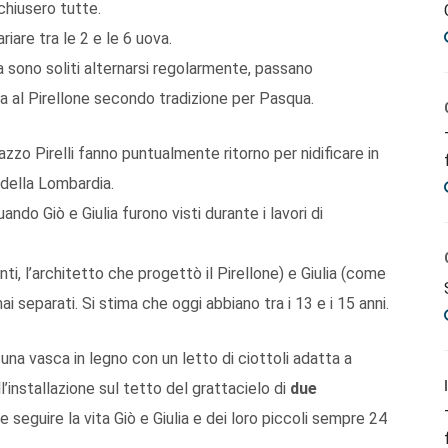
chiusero tutte.
riare tra le 2 e le 6 uova.
lia sono soliti alternarsi regolarmente, passano
sa al Pirellone secondo tradizione per Pasqua.
lazzo Pirelli fanno puntualmente ritorno per nidificare in
 della Lombardia.
uando Giò e Giulia furono visti durante i lavori di
ti, l’architetto che progettò il Pirellone) e Giulia (come
ai separati. Si stima che oggi abbiano tra i 13 e i 15 anni.
, una vasca in legno con un letto di ciottoli adatta a
ll’installazione sul tetto del grattacielo di
due
e seguire la vita Giò e Giulia e dei loro piccoli sempre 24