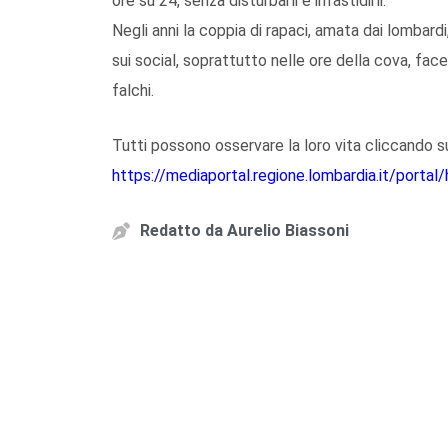
ore su 24, senza disturbarli e infastidirli.
Negli anni la coppia di rapaci, amata dai lombardi
sui social, soprattutto nelle ore della cova, face
falchi.
Tutti possono osservare la loro vita cliccando su
https://mediaportal.regione.lombardia.it/porta
Redatto da
Aurelio Biassoni