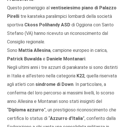
Questo pomeriggio al
ventiseiesimo piano di Palazzo
Pirelli
tre karateka paralimpici lombardi della società
sportiva
Ckoss Polihandy ASD
di Oggiona con Santo
Stefano (VA) hanno ricevuto un riconoscimento dal
Consiglio regionale.
Sono
Mattia Allesina
, campione europeo in carica,
Patrick Buwalda
e
Daniele Montanari
.
Negli ultimi anni i tre azzurri di parakarate si sono distinti
in Italia e all’estero nella categoria
K22
, quella riservata
agli atleti con
sindrome di Down
. In particolare, a
conferma del loro percorso ai massimi livelli, lo scorso
anno Allesina e Montanari sono stati insigniti del
“
Diploma azzurro
”, un prestigioso riconoscimento che
certifica lo status di “
Azzurro d’Italia
”, conferito dalla
Federazione a chi vanta una consolidata militanza in