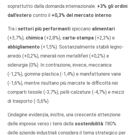
soprattutto dalla domanda internazionale:
+3% gli ordini
dall’estero
contro il
+0,3% del mercato interno
.
Tra i
settori più performanti
spiccano
alimentari
(+3,7%),
chimica
(+2,8%),
carta-stampa
(+2,3%) e
abbigliamento
(+1,5%). Sostanzialmente stabili legno-
arredo (+0,2%), minerali non metalliferi (+0,2%) e
siderurgia (0%). In contrazione, invece, meccanica
(-1,2%), gomma-plastica (-1,4%) e manifatturiere varie
(-1,6%), mentre risultano più marcate le difficoltà nei
comparti tessile (-3,7%), pelli-calzature (-4,7%) e mezzi
di trasporto (-5,6%).
L’indagine evidenzia, inoltre, una crescente attenzione
delle imprese verso i temi della
sostenibilità
: l’80%
delle aziende industriali considera il tema strategico per