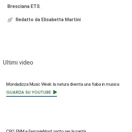
Bresciana ETS
.
Redatto da
Elisabetta Martini
Ultimi video
Mondadizza Music Week: la natura diventa una fiaba in musica
GUARDA SU YOUTUBE
CPO, FNM e FerrovieNord: patto per la parità