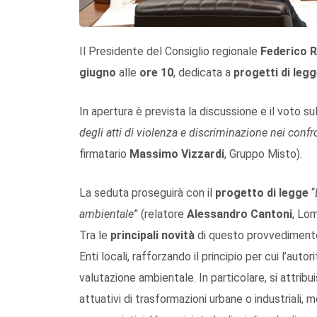
Il Presidente del Consiglio regionale
Federico 
giugno
alle
ore 10
, dedicata a
progetti di leg
In apertura è prevista la discussione e il voto sul
degli atti di violenza e discriminazione nei confr
firmatario
Massimo Vizzardi
, Gruppo Misto).
La seduta proseguirà con il
progetto di legge
“
ambientale
” (relatore
Alessandro Cantoni
, Lom
Tra le
principali novità
di questo provvedimento 
Enti locali, rafforzando il principio per cui l’au
valutazione ambientale. In particolare, si attrib
attuativi di trasformazioni urbane o industriali, me