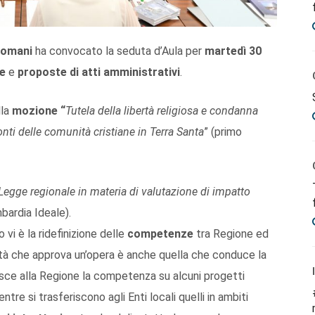
Romani
ha convocato la seduta d’Aula per
martedì 30
ge
e
proposte di atti amministrativi
.
la
mozione “
Tutela della libertà religiosa e condanna
onti delle comunità cristiane in Terra Santa
” (primo
Legge regionale in materia di valutazione di impatto
bardia Ideale).
vi è la ridefinizione delle
competenze
tra Regione ed
torità che approva un’opera è anche quella che conduce la
uisce alla Regione la competenza su alcuni progetti
ntre si trasferiscono agli Enti locali quelli in ambiti