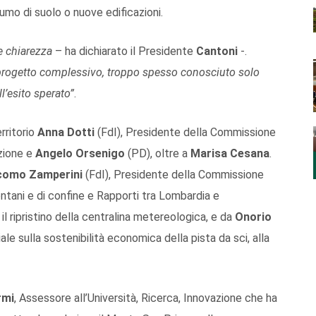
umo di suolo o nuove edificazioni.
re chiarezza
– ha dichiarato il Presidente
Cantoni
-.
 progetto complessivo, troppo spesso conosciuto solo
l’esito sperato”
.
erritorio
Anna Dotti
(FdI), Presidente della Commissione
zione e
Angelo Orsenigo
(PD), oltre a
Marisa Cesana
.
como Zamperini
(FdI), Presidente della Commissione
ontani e di confine e Rapporti tra Lombardia e
l ripristino della centralina metereologica, e da
Onorio
le sulla sostenibilità economica della pista da sci, alla
rmi
, Assessore all’Università, Ricerca, Innovazione che ha