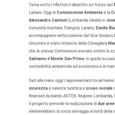
Torna sotto i riflettori il dibattito sul futuro del
Lariano. Oggi la
Commissione Ambiente
e la
C
Alessandro Cantoni
(Lombardia Ideale) e
Jona
Comunità montana Triangolo Lariano,
Danilo Bia
accompagnato nell’occasione dal Vice Sindaco
L’incontro è stato richiesto dalla Consigliera
Mar
che le stesse Commissioni avevano svolto lo sc
Salviamo il Monte San Primo
: in quella occas
sostenibilità ambientale ed economica e al mant
Dati alla mano oggi i rappresentanti locali hanno 
sicurezza
e valenza turistica a
scopo sociale
d
finanziati da bando ASTER, Regione Lombardia,
Il progetto prevede la realizzazione di
due aree
eliminerebbero la sosta selvaggia ai bordi della 