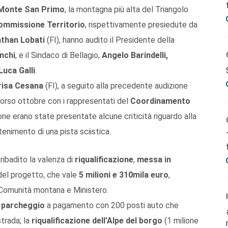
Monte San Primo
, la montagna più alta del Triangolo
ommissione
Territorio
, rispettivamente presiedute da
than Lobati
(FI), hanno audito il Presidente della
nchi
, e il Sindaco di Bellagio,
Angelo Barindelli,
Luca Galli
.
isa Cesana
(FI), a seguito alla precedente audizione
orso ottobre con i rappresentati del
Coordinamento
ione erano state presentate alcune criticità riguardo alla
enimento di una pista sciistica.
ribadito la valenza di
riqualificazione
,
messa in
el progetto, che vale
5 milioni e 310mila euro
,
 Comunità montana e Ministero.
 parcheggio
a pagamento con 200 posti auto che
strada; la
riqualificazione dell’Alpe del borgo
(1 milione