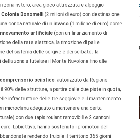
on zona ristoro, area gioco attrezzata e alpeggio
a
Colonia Bonomelli
(2 milioni di euro) con destinazione
 una conca naturale di un
invaso
(1 milione di euro) come
innevamento artificiale
(con un finanziamento di
one della rete elettrica, la rimozione di pali e
ne del sistema delle sorgive e dei serbatoi, la
i della zona a tutelare il Monte Nuvolone fino alle
comprensorio sciistico
, autorizzato da Regione
 90% delle strutture, a partire dalle due piste in quota,
elle infrastrutture delle tre seggiovie e il mantenimento
 con microclima adeguato a mantenere una certa
aturale) con due tapis roulant removibili e 2 cannoni
 euro. L’obiettivo, hanno sostenuto i promotori del
abbandonate rendendo fruibile il territorio 365 giorni