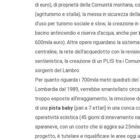
di euro), di proprietà della Comunità montana, c
(agriturismo e stalla); la messa in sicurezza dell
d’uso per turismo sociale e slow; la creazione in
bacino antincendio e riserva d’acqua, anche per
600mila euro). Altre opere riguardano la sistemazi
centraline, la rete dell’acquedotto con la revisio
sentieristica, la creazione di un PLIS tra i Comun
sorgenti del Lambro.
Per quanto riguarda i 700mila metri quadrati del
Lombardia dal 1989, verrebbe smantellato circa il
troppo esposte all’irraggiamento, la rimozione d
di una
pista baby
(pari a 7 ettari) in una conca
operatività sciistica (45 giorni di innevamento n
sparaneve, con un costo che si aggira sui 25mila
progetto, è tutelare e riqualificare le aree oggi 