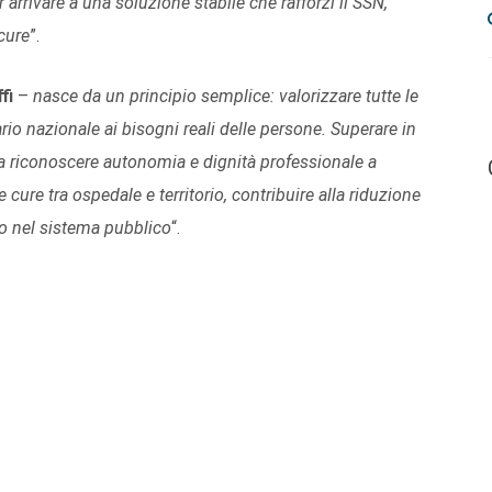
 arrivare a una soluzione stabile che rafforzi il SSN,
 cure
”.
fi
–
nasce da un principio semplice: valorizzare tutte le
ario nazionale ai bisogni reali delle persone. Superare in
ica riconoscere autonomia e dignità professionale a
e cure tra ospedale e territorio, contribuire alla riduzione
voro nel sistema pubblico
“.