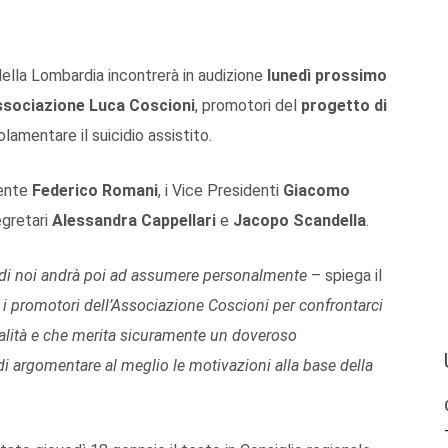
della Lombardia incontrerà in audizione
lunedì prossimo
sociazione Luca Coscioni
, promotori del
progetto di
olamentare il suicidio assistito.
dente
Federico Romani
, i Vice Presidenti
Giacomo
egretari
Alessandra Cappellari
e
Jacopo Scandella
.
o di noi andrà poi ad assumere personalmente
– spiega il
i promotori dell’Associazione Coscioni per confrontarci
alità e che merita sicuramente un doveroso
di argomentare al meglio le motivazioni alla base della