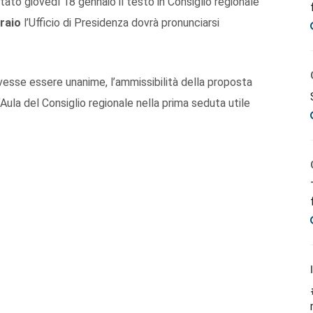
ato giovedì 18 gennaio il testo in Consiglio regionale
braio
l’Ufficio di Presidenza dovrà pronunciarsi
vesse essere unanime, l’ammissibilità della proposta
Aula del Consiglio regionale nella prima seduta utile