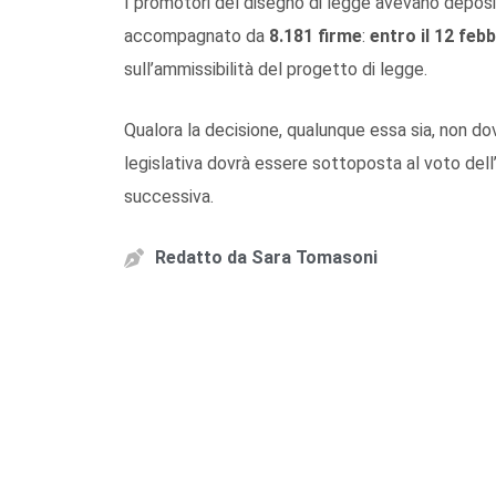
I promotori del disegno di legge avevano deposit
accompagnato da
8.181 firme
:
entro il 12 feb
sull’ammissibilità del progetto di legge.
Qualora la decisione, qualunque essa sia, non do
legislativa dovrà essere sottoposta al voto dell’
successiva.
Redatto da
Sara Tomasoni