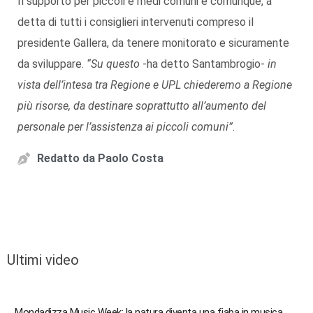
Il supporto per piccoli e medi comuni è comunque, a
detta di tutti i consiglieri intervenuti compreso il
presidente Gallera, da tenere monitorato e sicuramente
da sviluppare.
“Su questo
-ha detto Santambrogio-
in
vista dell’intesa tra Regione e UPL chiederemo a Regione
più risorse, da destinare soprattutto all’aumento del
personale per l’assistenza ai piccoli comuni”
.
Redatto da
Paolo Costa
Ultimi video
Mondadizza Music Week: la natura diventa una fiaba in musica