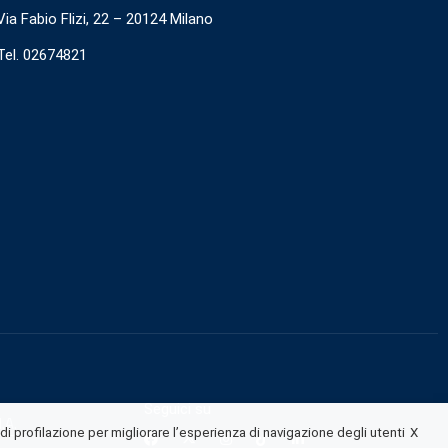
Via Fabio Flizi, 22 – 20124 Milano
Tel. 02674821
Seguici su
I.A.
X
 profilazione per migliorare l’esperienza di navigazione degli utenti