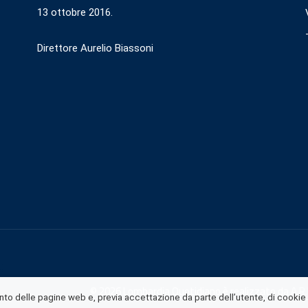
13 ottobre 2016.
Direttore Aurelio Biassoni
© 2026 Lombardia Quotidiano è realizzato da
A.R.
o delle pagine web e, previa accettazione da parte dell’utente, di cookie di