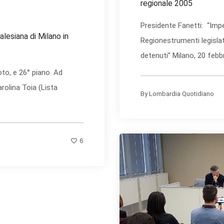
regionale 2005
Presidente Fanetti: “Impe
lesiana di Milano in
Regionestrumenti legislat
detenuti” Milano, 20 febbr
oto, e 26° piano. Ad
arolina Toia (Lista
By
Lombardia Quotidiano
6