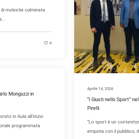
e di molestie culminata
...
4
Aprile 14, 2026
rlo Monguzzi in
“I Giusti nello Sport” n
Pirelli
ato in Aula all’inizio
“Lo sport è un contenitore
gionale programmata
empatia con il pubblico, d