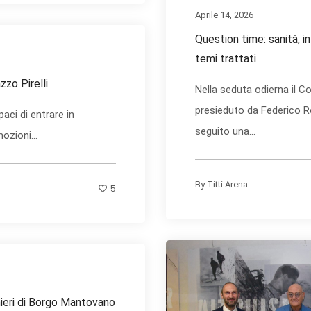
Aprile 14, 2026
Question time: sanità, in
temi trattati
zzo Pirelli
Nella seduta odierna il Co
presieduto da Federico Ro
aci di entrare in
seguito una...
ozioni...
By
Titti Arena
5
inieri di Borgo Mantovano