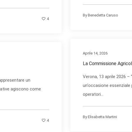
By
Benedetta Caruso
4
Aprile 14, 2026
La Commissione Agricolt
Verona, 13 aprile 2026 –
rappresentare un
un'occasione essenziale 
iative agiscono come
operatori...
By
Elisabetta Martini
4