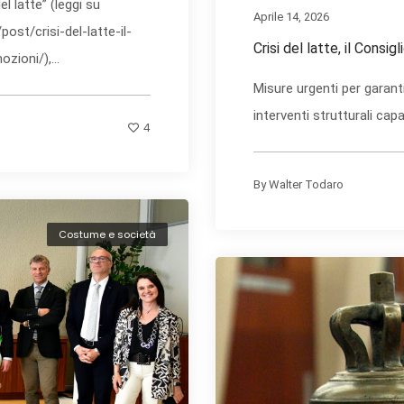
el latte” (leggi su
Aprile 14, 2026
st/crisi-del-latte-il-
Crisi del latte, il Consi
zioni/),...
Misure urgenti per garant
interventi strutturali capaci
4
By
Walter Todaro
Costume e società