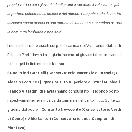
propria vetrina per i giovani talenti pronti a spiccare il volo verso i più
importanti palcoscenici italiani e del mondo.
L’augurio è che la nostra
iniziativa possa aiutarli in una carriera di successo a beneficio di tutta
la comunità lombarda e non solo”.
I musicisti si sono esibiti sul palcoscenico dell’Auditorium Gaber di
Palazzo Pirelli davanti alla giuria insieme ai giovani talenti individuati
dai singoli istituti musicali lombardi.
Il
Duo Priori Gabrielli
(
Conservatorio Marenzio di Brescia
) e
Alessio Fortune Ejugwo
(
Istituto Superiore di Studi Musicali
Franco Vittadini di Pavia
) hanno conquistato il secondo posto
rispettivamente nella musica da camera e nel canto lirico. Sul terzo
gradino del podio il
Quintetto Novecento
(
Conservatorio Verdi
di Como
) e
Aldo Sartori
(
Conservatorio Luca Campiani di
Mantova
).