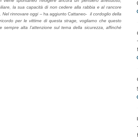
mi viene spontaneo rivolgere ancora un pensiero affettuoso,
iare, la sua capacità di non cedere alla rabbia e al rancore
. Nel rinnovare oggi
– ha aggiunto Cattaneo-
il cordoglio della
 ricordo per le vittime di questa strage, vogliamo che questo
sempre alta l’attenzione sul tema della sicurezza, affinché