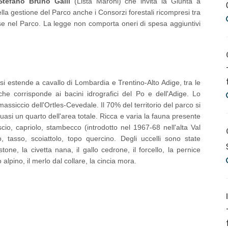
Stefano Bruno Galli
(Lista Maroni) che invita la Giunta a
ella gestione del Parco anche i Consorzi forestali ricompresi tra
ese nel Parco. La legge non comporta oneri di spesa aggiuntivi
 si estende a cavallo di Lombardia e Trentino-Alto Adige, tra le
he corrisponde ai bacini idrografici del Po e dell'Adige. Lo
massiccio dell'Ortles-Cevedale. Il 70% del territorio del parco si
uasi un quarto dell'area totale. Ricca e varia la fauna presente
cio, capriolo, stambecco (introdotto nel 1967-68 nell'alta Val
, tasso, scoiattolo, topo quercino. Degli uccelli sono state
stone, la civetta nana, il gallo cedrone, il forcello, la pernice
o alpino, il merlo dal collare, la cincia mora.