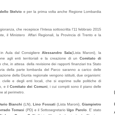
dello Stelvio
e per la prima volta anche Regione Lombardia
gioranza, che recepisce l’Intesa sottoscritta l’11 febbraio 2015
, il Ministero Affari Regionali, la Provincia di Trento e la
o in Aula dal Consigliere
Alessandro Sala
(Lista Maroni), la
ione agli enti territoriali e la creazione di un
Comitato di
e che, in attesa della revisione dei rapporti finanziari tra Stato
aria della parte lombarda del Parco saranno a carico delle
ione della Giunta regionale vengono istituiti, due organismi:
 civile e degli enti locali, che si esprime sulle politiche di
o, e il
Comitato dei Comuni
, i cui compiti sono il piano delle
che al perimetro.
Dario Bianchi
(LN),
Lino Fossati
(Lista Maroni),
Giampietro
orrado Tomasi
(PD) e il Sottosegretario
Ugo Parolo
. E’ stato