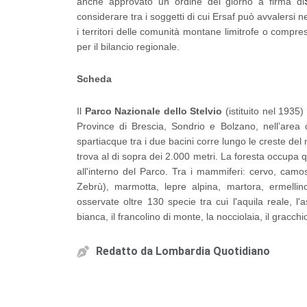
anche approvato un ordine del giorno a firma di
considerare tra i soggetti di cui Ersaf può avvalersi n
i territori delle comunità montane limitrofe o compr
per il bilancio regionale.
Scheda
Il
Parco Nazionale dello Stelvio
(istituito nel 1935)
Province di Brescia, Sondrio e Bolzano, nell’area c
spartiacque tra i due bacini corre lungo le creste del 
trova al di sopra dei 2.000 metri. La foresta occupa q
all'interno del Parco. Tra i mammiferi: cervo, camos
Zebrù), marmotta, lepre alpina, martora, ermellino
osservate oltre 130 specie tra cui l'aquila reale, l'a
bianca, il francolino di monte, la nocciolaia, il gracchi
Redatto da
Lombardia Quotidiano