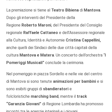
La premiazione si tiene al
Teatro Bibiena
di
Mantova
.
Dopo gli interventi del Presidente della
Regione
Roberto Maroni
, del Presidente del Consiglio
regionale
Raffaele Cattaneo
e dell’Assessore regionale
alla Cultura, Identità e Autonomie
Cristina Cappellini,
anche quelli dei Sindaci delle due città capitali della
cultura
Mantova e Matera
. Un concerto dell’orchestra “
I
Pomeriggi Musicali”
conclude la cerimonia.
Nel pomeriggio in piazza Sordello e nelle vie del centro
di Mantova si sono tenute
animazioni per bambini
e si
sono esibiti gruppi di
sbandieratori
e
folcloristiche
marching band
, mentre il
track
“Garanzia Giovani”
di Regione Lombardia ha promosso
incontri tra le agenzie interinali e i giovani.