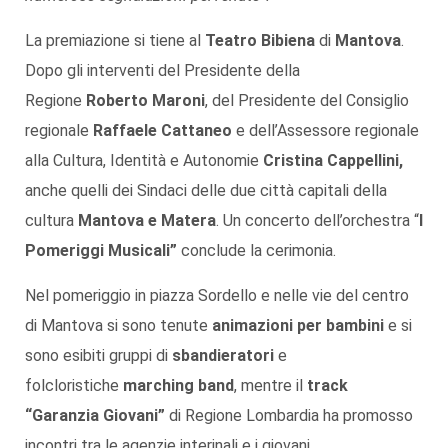
La premiazione si tiene al
Teatro Bibiena
di
Mantova
.
Dopo gli interventi del Presidente della
Regione
Roberto Maroni
, del Presidente del Consiglio
regionale
Raffaele Cattaneo
e dell’Assessore regionale
alla Cultura, Identità e Autonomie
Cristina Cappellini,
anche quelli dei Sindaci delle due città capitali della
cultura
Mantova e Matera
. Un concerto dell’orchestra “
I
Pomeriggi Musicali”
conclude la cerimonia.
Nel pomeriggio in piazza Sordello e nelle vie del centro
di Mantova si sono tenute
animazioni per bambini
e si
sono esibiti gruppi di
sbandieratori
e
folcloristiche
marching band
, mentre il
track
“Garanzia Giovani”
di Regione Lombardia ha promosso
incontri tra le agenzie interinali e i giovani.