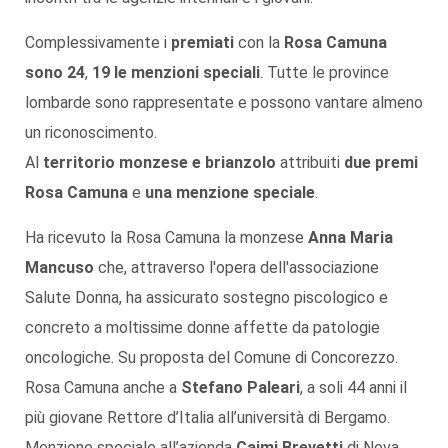
Complessivamente i
premiati
con la
Rosa Camuna
sono 24
,
19 le menzioni speciali
. Tutte le province
lombarde sono rappresentate e possono vantare almeno
un riconoscimento.
Al
territorio monzese e brianzolo
attribuiti
due premi
Rosa Camuna
e
una menzione speciale
.
Ha ricevuto la Rosa Camuna la monzese
Anna Maria
Mancuso
che, attraverso l'opera dell'associazione
Salute Donna, ha assicurato sostegno piscologico e
concreto a moltissime donne affette da patologie
oncologiche. Su proposta del Comune di Concorezzo.
Rosa Camuna anche a
Stefano Paleari
, a soli 44 anni il
più giovane Rettore d’Italia all’università di Bergamo.
Menzione speciale all’azienda
Caimi Brevetti
di Nova