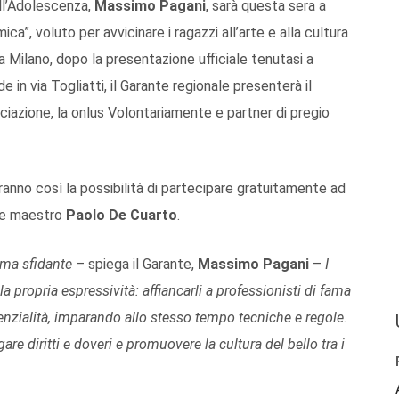
dell’Adolescenza,
Massimo Pagani
, sarà questa sera a
a”, voluto per avvicinare i ragazzi all’arte e alla cultura
 a Milano, dopo la presentazione ufficiale tenutasi a
de in via Togliatti, il Garante regionale presenterà il
iazione, la onlus Volontariamente e partner di pregio
ranno così la possibilità di partecipare gratuitamente ad
ta e maestro
Paolo De Cuarto
.
 ma sfidante
– spiega il Garante,
Massimo Pagani
–
I
la propria espressività: affiancarli a professionisti di fama
otenzialità, imparando allo stesso tempo tecniche e regole.
e diritti e doveri e promuovere la cultura del bello tra i