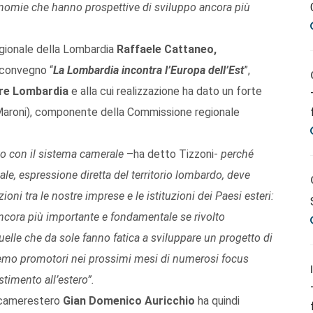
conomie che hanno prospettive di sviluppo ancora più
egionale della Lombardia
Raffaele Cattaneo,
 convegno “
La Lombardia incontra l’Europa dell’Est
”,
e Lombardia
e alla cui realizzazione ha dato un forte
Maroni), componente della Commissione regionale
o con il sistema camerale
–ha detto Tizzoni-
perché
le, espressione diretta del territorio lombardo, deve
zioni tra le nostre imprese e le istituzioni dei Paesi esteri:
ncora più importante e fondamentale se rivolto
uelle che da sole fanno fatica a sviluppare un progetto di
remo promotori nei prossimi mesi di numerosi focus
stimento all’estero”.
ocamerestero
Gian Domenico Auricchio
ha quindi