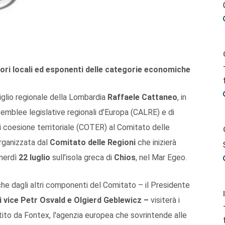
ori locali ed esponenti delle categorie economiche
iglio regionale della Lombardia
Raffaele Cattaneo
, in
emblee legislative regionali d’Europa (CALRE) e di
i coesione territoriale (COTER) al Comitato delle
organizzata dal
Comitato delle Regioni
che inizierà
enerdì
22 luglio
sull’isola greca di
Chios
, nel Mar Egeo.
e dagli altri componenti del Comitato – il Presidente
i vice Petr Osvald e Olgierd Geblewicz –
visiterà i
tito da Fontex, l'agenzia europea che sovrintende alle