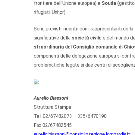
frontiere dell'Unione europea) e
Souda (
gestito
rifugiati, Unhcr).
Sono previsti incontri con i rappresentanti della
significative della
società civile
e del mondo del
straordinaria del Consiglio comunale di Chio
componenti delle delegazione europea si confron
problematiche legate ai due centri di accoglienza
Aurelio Biassoni
Struttura Stampa
Tel. 02/67482073 – 335/6470190
Fax 02/67482545
aurelio.biassoni@consiglio.regione.lombardia.it