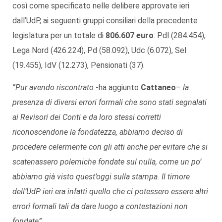
così come specificato nelle delibere approvate ieri
dall’UdP, ai seguenti gruppi consiliari della precedente
legislatura per un totale di
806.607 euro
: Pdl (284.454),
Lega Nord (426.224), Pd (58.092), Udc (6.072), Sel
(19.455), IdV (12.273), Pensionati (37).
“Pur avendo riscontrato
-ha aggiunto
Cattaneo
–
la
presenza di diversi errori formali che sono stati segnalati
ai Revisori dei Conti e da loro stessi corretti
riconoscendone la fondatezza, abbiamo deciso di
procedere celermente con gli atti anche per evitare che si
scatenassero polemiche fondate sul nulla, come un po’
abbiamo già visto quest’oggi sulla stampa. Il timore
dell’UdP ieri era infatti quello che ci potessero essere altri
errori formali tali da dare luogo a contestazioni non
fondate”.