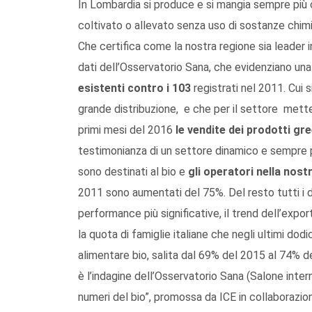
In Lombardia si produce e si mangia sempre più c
coltivato o allevato senza uso di sostanze chimi
Che certifica come la nostra regione sia leader i
dati dell’Osservatorio Sana, che evidenziano 
esistenti contro i 103
registrati nel 2011. Cui 
grande distribuzione, e che per il settore mette 
primi mesi del 2016
le vendite dei prodotti g
testimonianza di un settore dinamico e sempre pi
sono destinati al bio e
gli operatori nella nos
2011 sono aumentati del 75%. Del resto tutti i dati
performance più significative, il trend dell’expo
la quota di famiglie italiane che negli ultimi do
alimentare bio, salita dal 69% del 2015 al 74% de
è l’indagine dell’Osservatorio Sana (Salone inter
numeri del bio”, promossa da ICE in collaborazi