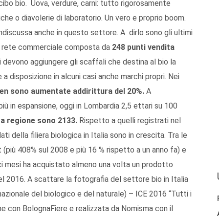
ibo bio. Uova, verdure, carni: tutto rigorosamente
che o diavolerie di laboratorio. Un vero e proprio boom.
ndiscussa anche in questo settore. A dirlo sono gli ultimi
una rete commerciale composta da
248 punti vendita
si devono aggiungere gli scaffali che destina al bio la
a disposizione in alcuni casi anche marchi propri. Nei
reen sono aumentate addirittura del 20%.
A
ù in espansione, oggi in Lombardia 2,5 ettari su 100
tra regione sono 2133.
Rispetto a quelli registrati nel
 della filiera biologica in Italia sono in crescita. Tra le
rt (più 408% sul 2008 e più 16 % rispetto a un anno fa) e
dici mesi ha acquistato almeno una volta un prodotto
l 2016. A scattare la fotografia del settore bio in Italia
nazionale del biologico e del naturale) – ICE 2016 “Tutti i
one con BolognaFiere e realizzata da Nomisma con il