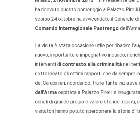
Milano, 2 novembre 2016
– Il Presidente del C
ha ricevuto questo pomeriggio a Palazzo Pirelli 
scorso 24 ottobre ha avvicendato il Generale di
Comando Interregionale Pastrengo
dell'Arma 
La visita è stata occasione utile per ribadire l’
nuovo, importante e impegnativo incarico, nonch
interventi di
contrasto alla criminalità
nel terr
sottolineato gli ottimi rapporti che da sempre in
dei Carabinieri, ricordando, tra le tante iniziativ
dell’Arma
ospitata a Palazzo Pirelli e inaugurata
cimeli di grande pregio e valore storico, dipinti,
visitatori hanno potuto ripercorrere la storia d’It