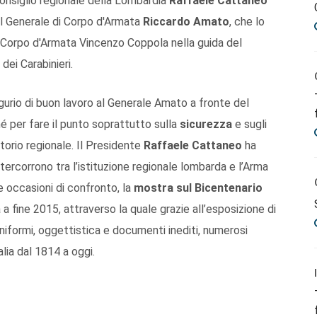
onsiglio regionale della Lombardia
Raffaele Cattaneo
il Generale di Corpo d'Armata
Riccardo Amato
, che lo
 Corpo d'Armata Vincenzo Coppola nella guida del
dei Carabinieri.
augurio di buon lavoro al Generale Amato a fronte del
é per fare il punto soprattutto sulla
sicurezza
e sugli
itorio regionale. Il Presidente
Raffaele Cattaneo
ha
tercorrono tra l’istituzione regionale lombarda e l’Arma
e e occasioni di confronto, la
mostra sul Bicentenario
 a fine 2015, attraverso la quale grazie all’esposizione di
 uniformi, oggettistica e documenti inediti, numerosi
alia dal 1814 a oggi.