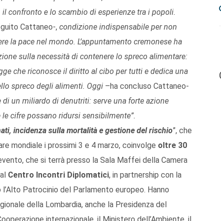
 il confronto e lo scambio di esperienze tra i popoli.
guito Cattaneo-,
condizione indispensabile per non
nere la pace nel mondo. L’appuntamento cremonese ha
zione sulla necessità di contenere lo spreco alimentare:
e che riconosce il diritto al cibo per tutti e dedica una
llo spreco degli alimenti. Oggi
–ha concluso Cattaneo-
di un miliardo di denutriti: serve una forte azione
 le cifre possano ridursi sensibilmente”.
ati, incidenza sulla mortalità e gestione del rischio
”, che
re mondiale i prossimi 3 e 4 marzo, coinvolge
oltre 30
’evento, che si terrà presso la Sala Maffei della Camera
dal
Centro Incontri Diplomatici
, in partnership con la
 l’Alto Patrocinio del Parlamento europeo. Hanno
 Regionale della Lombardia, anche la Presidenza del
 Cooperazione internazionale, il Ministero dell’Ambiente, il