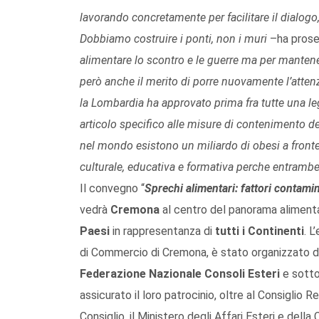
lavorando concretamente per facilitare il dialogo,
Dobbiamo costruire i ponti, non i muri
–ha prose
alimentare lo scontro e le guerre ma per mante
però anche il merito di porre nuovamente l’atten
la Lombardia ha approvato prima fra tutte una legg
articolo specifico alle misure di contenimento de
nel mondo esistono un miliardo di obesi a fronte 
culturale, educativa e formativa perche entrambe
Il convegno “
Sprechi alimentari: fattori contamin
vedrà
Cremona
al centro del panorama alimenta
Paesi
in rappresentanza di
tutti i Continenti
. L
di Commercio di Cremona, è stato organizzato 
Federazione Nazionale Consoli Esteri
e sotto
assicurato il loro patrocinio, oltre al Consiglio
Consiglio, il Ministero degli Affari Esteri e della