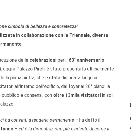
lone simbolo di bellezza e concretezza
”
ealizzata in collaborazione con la Triennale, diventa
ermanente
ecuzione delle
celebrazioni
per il
60° anniversario
i
, oggi a Palazzo Pirelli è stato presentato ufficialmente
della prima pietra, che è stata dislocata lungo un
itatori all’interno dell’edificio, dal foyer al 26° piano: la
i pubblico e consensi, con
oltre 13mila visitatori
in soli
alazzo.
ci ha convinti a renderla permanente –
ha detto il
ttaneo
–
ed è la dimostrazione più evidente di come il