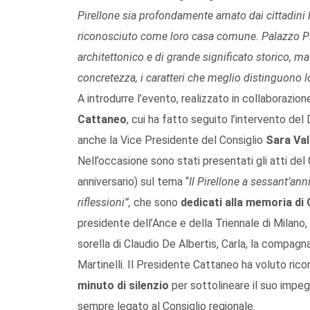
Pirellone sia profondamente amato dai cittadini
riconosciuto come loro casa comune. Palazzo Pire
architettonico e di grande significato storico, m
concretezza, i caratteri che meglio distinguono lo 
A introdurre l’evento, realizzato in collaborazio
Cattaneo
, cui ha fatto seguito l’intervento del
anche la Vice Presidente del Consiglio
Sara Va
Nell’occasione sono stati presentati gli atti del 
anniversario) sul tema “
Il Pirellone a sessant’ann
riflessioni”,
che sono
dedicati alla memoria di 
presidente dell’Ance e della Triennale di Milano,
sorella di Claudio De Albertis, Carla, la compagn
Martinelli. Il Presidente Cattaneo ha voluto ricor
minuto di silenzio
per sottolineare il suo impeg
sempre legato al Consiglio regionale.