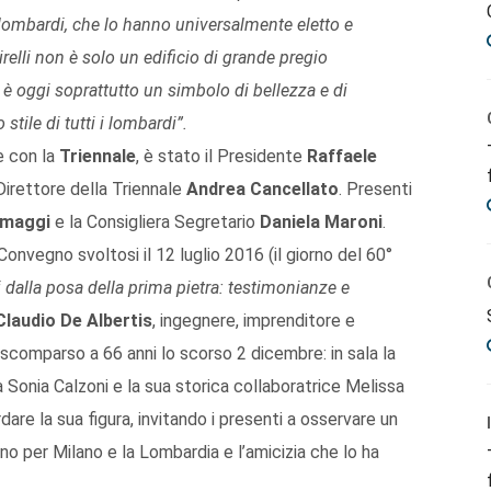
 lombardi, che lo hanno universalmente eletto e
lli non è solo un edificio di grande pregio
a è oggi soprattutto un simbolo di bellezza e di
stile di tutti i lombardi”.
ne con la
Triennale
, è stato il Presidente
Raffaele
 Direttore della Triennale
Andrea Cancellato
. Presenti
lmaggi
e la Consigliera Segretario
Daniela Maroni
.
Convegno svoltosi il 12 luglio 2016 (il giorno del 60°
i dalla posa della prima pietra: testimonianze e
Claudio De Albertis
, ingegnere, imprenditore e
 scomparso a 66 anni lo scorso 2 dicembre: in sala la
a Sonia Calzoni e la sua storica collaboratrice Melissa
dare la sua figura, invitando i presenti a osservare un
no per Milano e la Lombardia e l’amicizia che lo ha