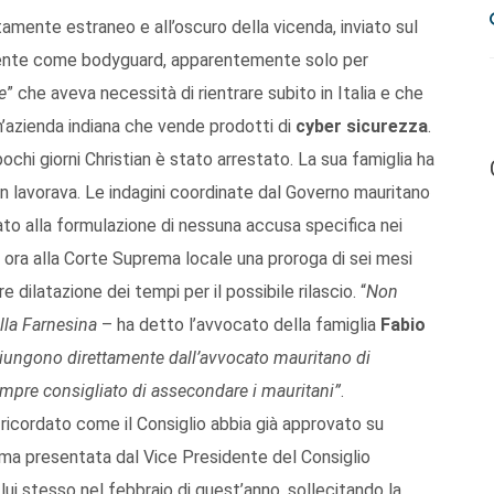
tamente estraneo e all’oscuro della vicenda, inviato sul
amente come bodyguard, apparentemente solo per
e
” che aveva necessità di rientrare subito in Italia e che
’azienda indiana che vende prodotti di
cyber sicurezza
.
chi giorni Christian è stato arrestato. La sua famiglia ha
an lavorava. Le indagini coordinate dal Governo mauritano
to alla formulazione di nessuna accusa specifica nei
o ora alla Corte Suprema locale una proroga di sei mesi
re dilatazione dei tempi per il possibile rilascio. “
Non
lla Farnesina
– ha detto l’avvocato della famiglia
Fabio
giungono direttamente dall’avvocato mauritano di
sempre consigliato di assecondare i mauritani”
.
a ricordato come il Consiglio abbia già approvato su
rima presentata dal Vice Presidente del Consiglio
lui stesso nel febbraio di quest’anno, sollecitando la