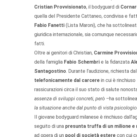
Cristian Provvisionato
, il bodyguard di
Cornar
quella del Presidente Cattaneo, condivisa e fat
Fabio Fanetti
(Lista Maroni), che ha sottoline
giuridica internazionale, sia comunque necessario 
fatti.
Oltre ai genitori di Christian,
Carmine Provvisio
della famiglia
Fabio Schembri
e la fidanzata
Al
Santagostino
. Durante l’audizione, richiesta da
telefonicamente dal carcere
in cui è rinchiuso
rassicurazioni circa il suo stato di salute nonos
assenza di sviluppi concreti, però
–ha sottolinea
la situazione anche dal punto di vista psicologi
Il giovane bodyguard milanese è rinchiuso dall’
seguito di una
presunta truffa di un milione e
ad opera di un
pool di società estere
con cui c