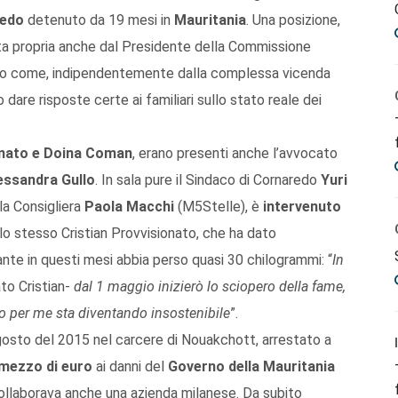
edo
detenuto da 19 mesi in
Mauritania
. Una posizione,
ta propria anche dal Presidente della Commissione
ato come, indipendentemente dalla complessa vicenda
dare risposte certe ai familiari sullo stato reale dei
nato e Doina Coman
, erano presenti anche l’avvocato
essandra Gullo
. In sala pure il Sindaco di Cornaredo
Yuri
lla Consigliera
Paola Macchi
(M5Stelle), è
intervenuto
 lo stesso Cristian Provvisionato, che ha dato
tante in questi mesi abbia perso quasi 30 chilogrammi: “
In
to Cristian-
dal 1 maggio inizierò lo sciopero della fame,
co per me sta diventando insostenibile
”.
agosto del 2015 nel carcere di Nouakchott, arrestato a
 mezzo di euro
ai danni del
Governo della Mauritania
ollaborava anche una azienda milanese. Da subito