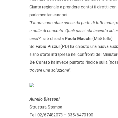
Giunta regionale a prendere contatti diretti con l
parlamentari europei.
“
Finora sono state spese da parte di tutti tante 
e nulla di concreto. Quali passi sta facendo ad e
caso?
” si è chiesta
Paola Macchi
(M5Stelle).
Se
Fabio Pizzul
(PD) ha chiesto una nuova audiz
siano state intraprese nei confronti del Ministero 
De Corato
ha invece puntato l’indice sulla “
poss
trovare una soluzione
”.
Aurelio Biassoni
Struttura Stampa
Tel. 02/67482073 – 335/6470190