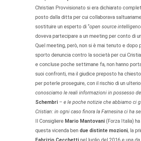
Christian Provvisionato si era dichiarato comple
posto dalla ditta per cui collaborava saltuari
sostituire un esperto di “
open source intelligenc
doveva partecipare a un meeting per conto di un
Quel meeting, però, non si è mai tenuto e dopo po
sporto denuncia contro la società per cui Cristi
e concluse poche settimane fa, non hanno porta
suoi confronti, ma il giudice preposto ha chiest
per poterle proseguire, con il rischio di un ulterio
conosciamo le reali informazioni in possesso de
Schembri
–
e le poche notizie che abbiamo ci 
Cristian: in ogni caso finora la Farnesina ci ha 
Il Consigliere
Mario Mantovani
(Forza Italia) h
questa vicenda ben
due distinte mozioni
, la p
Fabrizio Cecchetti
nel luglio del 2016 e una da 