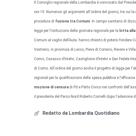
Il Consiglio regionale della Lombardia è convocato dal Presid
ore 10. Numerosi gli argomenti all'ordine del giorno, tra cui la
procedura di
fusione tra Comuni
. In campo sanitario di disc
legge per l'istituzione della giornata regionale per la
lotta all
Comuni al vaglio dell'Aula: hanno chiesto di potersi fondere C
Vestreno, in provincia di Lecco, Pieve di Coriano, Revere e Vil
Como, Casasco d’Intelvi, Castiglione d’Intelvi e San Fedele Int
di Como. All'ordine del giorno anche il progetto di legge per l'at
regionali per la qualificazione della spesa pubblica e l'efficacia
mozione di censura
di Pd e Patto Civico nei confronti dell'a
il presidente del Parco Nord Roberto Cornelli dopo l'adesione
Redatto da
Lombardia Quotidiano