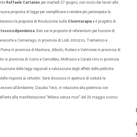
ente
Raffaele Cattaneo
per martedì 27 giugno, con inizio dei lavori alle
 nuova proposta di legge per semplificare e rendere più partecipata la
uteranno la proposta di Risoluzione sulla
Clownterapia
e il progetto di
a tossicodipendenza
. Ben sei le proposte di referendum per fusione di
avacurta e Camairago, in provincia di Lodi, Introzzo, Tremenico e
la Poma in provincia di Mantova, Albiolo, Rodero e Valmorea in provincia di
elvi in provincia di Como e Cernobbio, Moltrasio e Carate Urio in provincia
tuazione delle leggi regionali e valutazione degli effetti delle politiche
 delle risposte ai cittadini. Sarà discussa in apertura di seduta la
ssessore all'Ambiente, Claudia Terzi, in relazione alla polemica con
 dell’ente alla manifestazione “Milano senza muri” del 20 maggio scorso.