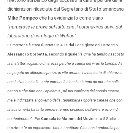
mettono sul banco degli accusati la Cina, a partire dalle
dichiarazioni rilasciate dal Segretario di Stato americano
Mike Pompeo
che ha evidenziato come siano
“numerose le prove sul fatto che il coronavirus arrivi dal
laboratorio di virologia di Wuhan
”.
La mozione è stata illustrata in Aula dal Consigliere del Carroccio
Alessandro Corbetta
, secondo il quale “
la Cina ha tenuto nascosto
la malattia, vogliamo chiarezza perché a causa del virus la Lombardia
ha pagato un altissimo prezzo in vite umane. La richiesta di chiarezza
non è rivolta né alle tante comunità cinesi esistenti da noi, che nulla
hanno a che fare con l’epidemia , né nei confronti del popolo cinese,
ma è indirizzata al governo della Repubblica Popolare Cinese che con
la sua omertà ha fatto perdere tempo prezioso nell’avviare azioni di
contenimento
”. Per
Consolato Mammì
del Movimento 5 Stelle la
mozione “
è un capolavoro: basta sostituire Cina con Lombardia per