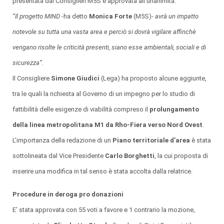
presentata dai Consiglieri M5S e approvata all’unanimità.
“Il progetto MIND
-ha detto
Monica Forte
(M5S)-
avrà un impatto
notevole su tutta una vasta area e perciò si dovrà vigilare affinchè
vengano risolte le criticità presenti, siano esse ambientali, sociali e di
sicurezza”.
Il Consigliere
Simone Giudici
(Lega) ha proposto alcune aggiunte,
tra le quali la richiesta al Governo di un impegno per lo studio di
fattibilità delle esigenze di viabilità compreso il
prolungamento
della linea metropolitana M1 da Rho-Fiera verso Nord Ovest
.
L’importanza della redazione di un
Piano territoriale d’area
è stata
sottolineata dal Vice Presidente
Carlo Borghetti
, la cui proposta di
inserire una modifica in tal senso è stata accolta dalla relatrice.
Procedure in deroga pro donazioni
E’ stata approvata con 55 voti a favore e 1 contrario la mozione,