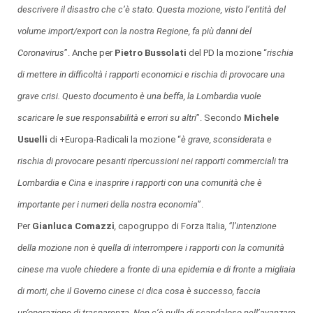
descrivere il disastro che c’è stato. Questa mozione, visto l’entità del
volume import/export con la nostra Regione, fa più danni del
Coronavirus
”. Anche per
Pietro Bussolati
del PD la mozione “
rischia
di mettere in difficoltà i rapporti economici e rischia di provocare una
grave crisi. Questo documento è una beffa, la Lombardia vuole
scaricare le sue responsabilità e errori su altri
”. Secondo
Michele
Usuelli
di +Europa-Radicali la mozione “
è grave, sconsiderata e
rischia di provocare pesanti ripercussioni nei rapporti commerciali tra
Lombardia e Cina e inasprire i rapporti con una comunità che è
importante per i numeri della nostra economia
”.
Per
Gianluca Comazzi
,
capogruppo di Forza Italia
, “l’intenzione
della mozione non è quella di interrompere i rapporti con la comunità
cinese ma vuole chiedere a fronte di una epidemia e di fronte a migliaia
di morti, che il Governo cinese ci dica cosa è successo, faccia
un’operazione di trasparenza. Non c’è nulla di scandaloso nell’avanzare