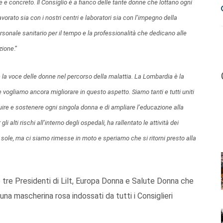
e concreto. Il Consiglio è a fianco delle tante donne che lottano ogni
vorato sia con i nostri centri e laboratori sia con l’impegno della
personale sanitario per il tempo e la professionalità che dedicano alle
zione
.”
e la voce delle donne nel percorso della malattia. La Lombardia è la
ogliamo ancora migliorare in questo aspetto. Siamo tanti e tutti uniti
uire e sostenere ogni singola donna e di ampliare l’educazione alla
 alti rischi all’interno degli ospedali, ha rallentato le attività dei
iù sole, ma ci siamo rimesse in moto e speriamo che si ritorni presto alla
le tre Presidenti di Lilt, Europa Donna e Salute Donna che
una mascherina rosa indossati da tutti i Consiglieri