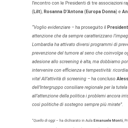
l’incontro con le Presidenti di tre associazioni
(
Lilt
),
Rosanna D’Antona
(
Europa Donna
) e
An
“Voglio evidenziare –
ha proseguito il
Presiden
attenzione che da sempre caratterizzano l’impegn
Lombardia ha attivato diversi programmi di preve
prevenzione del tumore al seno che coinvolge ogn
adesione allo screening è alta, ma dobbiamo porci 
intervenire con efficienza e tempestività: rico
vita! All’attività di screening –
ha concluso
Ales
dell’Intergruppo consiliare regionale per la tutel
all’attenzione della politica i problemi ancora irris
così politiche di sostegno sempre più mirate”.
“
Quello di oggi
– ha dichiarato in Aula
Emanuele Monti
, P