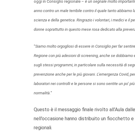
oggi in Consiglio regionale –
è un segnale molto importante 
anno contro un male terribile contro il quale tanto abbiamo la
scienza e della genetica. Ringrazio i volontari, i medici e il 
donne soprattutto in questo mese rosa dedicato alla preven
“
Siamo molto orgogliosi di essere in Consiglio per far sentir
Regione con più adesioni di screening, anche se dobbiamo e v
sugli stessi programmi, in particolare sulla necessità di seg
prevenzione anche per le più giovani. L’emergenza Covid, per gli
laboratori nei controlli e le persone si sono sentite un po’ p
normalità.
”
Questo è il messaggio finale rivolto all’Aula dal
nell’occasione hanno distribuito un fiocchetto e 
regionali.