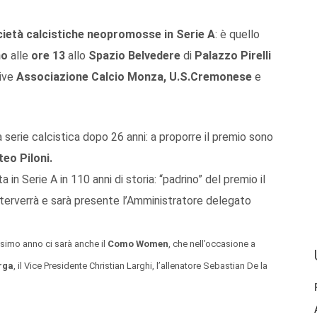
ietà calcistiche neopromosse in Serie A
: è quello
no
alle
ore 13
allo
Spazio Belvedere
di
Palazzo Pirelli
ive
Associazione Calcio Monza, U.S.Cremonese
e
a serie calcistica dopo 26 anni: a proporre il premio sono
eo Piloni.
a in Serie A in 110 anni di storia: “padrino” del premio il
interverrà e sarà presente l’Amministratore delegato
ssimo anno ci sarà anche il
Como Women
, che nell’occasione a
rga
, il Vice Presidente Christian Larghi, l’allenatore Sebastian De la