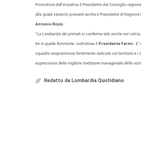
Promotore dell’iniziativa il Presidente del Consiglio region
alla quale saranno presenti anche il Presidente di Region
Antonio Rossi.
“
La Lombardia dei primati si conferma tale anche nel calci
tre in quella femminile
-sottolinea il
Presidente Fermi
-.
E’
squadre neopromosse fortemente radicate sul territorio e i c
espressione della migliore tradizione manageriale della nos
Redatto da
Lombardia Quotidiano