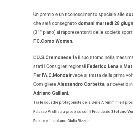
Un premio e un riconoscimento speciale alle
soc
che sarà consegnato
domani martedì 28 giug
(31° piano) ai rappresentanti delle società sport
F.C.Como Women.
L’U.S.Cremonese
fa il suo ritorno nella massim
stati i Consiglieri regionali
Federico Lena
e
Matt
Per
l’A.C.Monza
invece si tratta della prima volt
Consigliere
Alessandro Corbetta
, a riceverlo 
Adriano Galliani.
Tra le squadre protagoniste della Serie A femminile il pro
Palazzo Pirelli sarà presente con il Presidente
Stefano Ve
Fuente e il capitano Giulia Rizzon