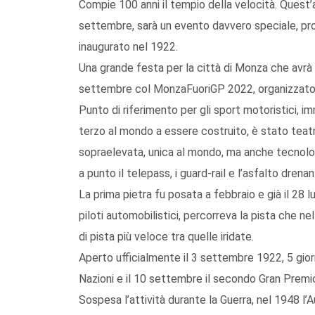
Compie 100 anni il tempio della velocità. Quest’
settembre, sarà un evento davvero speciale, pr
inaugurato nel 1922.
Una grande festa per la città di Monza che avrà o
settembre col MonzaFuoriGP 2022, organizzato p
Punto di riferimento per gli sport motoristici, 
terzo al mondo a essere costruito, è stato teatro
sopraelevata, unica al mondo, ma anche tecnologi
a punto il telepass, i guard-rail e l’asfalto drenan
La prima pietra fu posata a febbraio e già il 28 
piloti automobilistici, percorreva la pista che ne
di pista più veloce tra quelle iridate.
Aperto ufficialmente il 3 settembre 1922, 5 gior
Nazioni e il 10 settembre il secondo Gran Premio
Sospesa l’attività durante la Guerra, nel 1948 l