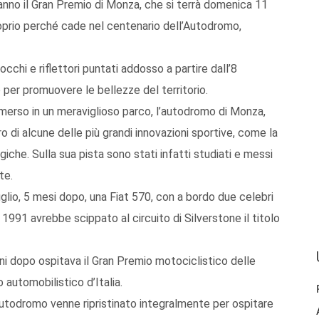
anno il Gran Premio di Monza, che si terrà domenica 11
oprio perché cade nel centenario dell’Autodromo,
cchi e riflettori puntati addosso a partire dall’8
er promuovere le bellezze del territorio.
immerso in un meraviglioso parco, l’autodromo di Monza,
 di alcune delle più grandi innovazioni sportive, come la
che. Sulla sua pista sono stati infatti studiati e messi
te.
luglio, 5 mesi dopo, una Fiat 570, con a bordo due celebri
l 1991 avrebbe scippato al circuito di Silverstone il titolo
ni dopo ospitava il Gran Premio motociclistico delle
 automobilistico d’Italia.
’Autodromo venne ripristinato integralmente per ospitare