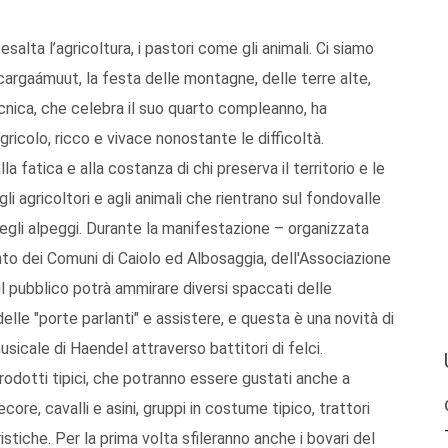
esalta l’agricoltura, i pastori come gli animali. Ci siamo
Scargaámuut, la festa delle montagne, delle terre alte,
tecnica, che celebra il suo quarto compleanno, ha
gricolo, ricco e vivace nonostante le difficoltà.
fatica e alla costanza di chi preserva il territorio e le
gli agricoltori e agli animali che rientrano sul fondovalle
egli alpeggi. Durante la manifestazione – organizzata
to dei Comuni di Caiolo ed Albosaggia, dell'Associazione
 il pubblico potrà ammirare diversi spaccati delle
delle "porte parlanti" e assistere, e questa è una novità di
sicale di Haendel attraverso battitori di felci.
 prodotti tipici, che potranno essere gustati anche a
ecore, cavalli e asini, gruppi in costume tipico, trattori
stiche. Per la prima volta sfileranno anche i bovari del