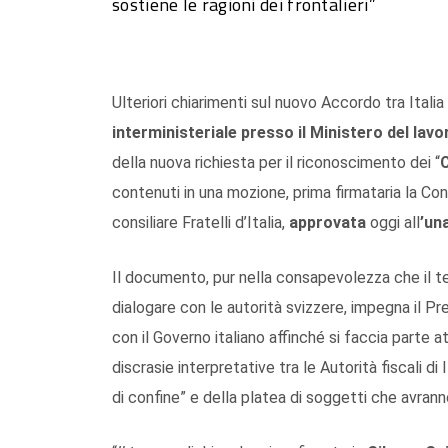
sostiene le ragioni dei frontalieri”
Ulteriori chiarimenti sul nuovo Accordo tra Ital
interministeriale presso il Ministero del lavor
della nuova richiesta per il riconoscimento dei “
C
contenuti in una mozione, prima firmataria la Con
consiliare Fratelli d’Italia,
approvata
oggi all
’un
Il documento, pur nella consapevolezza che il te
dialogare con le autorità svizzere, impegna il Pr
con il Governo italiano affinché si faccia parte a
discrasie interpretative tra le Autorità fiscali di
di confine” e della platea di soggetti che avranno 