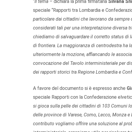
“
Il tema
– dichiara la prima firmataria
Silvana Sn
speciale “Rapporti tra Lombardia e Confederazi
particolare dai cittadini che lavorano da sempre 
considerati tali per una interpretazione diversa t
chiediamo di salvaguardare il corretto status di l
di frontiera
.
La maggioranza di centrodestra ha la
ulteriormente la mozione, affiancando le associaz
convocazione del Tavolo interministeriale per di
dei rapporti storici tra Regione Lombardia e Con
A favore del documento si è espresso anche
Gi
speciale Rapporti con la Confederazione elvetica
si gioca sulla pelle dei cittadini di 103 Comuni 
delle province di Varese, Como, Lecco, Monza e 
contributo vogliamo offrire una soluzione al pr