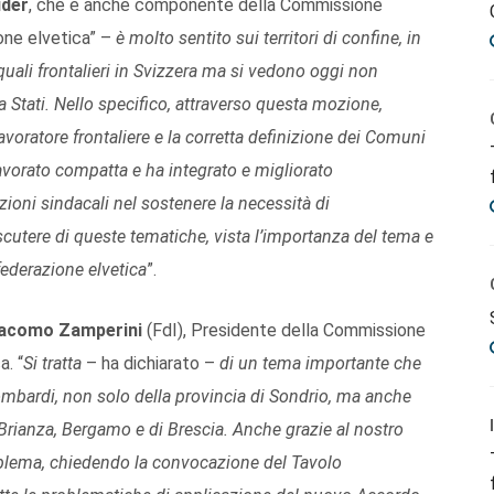
ider
, che è anche componente della Commissione
one elvetica” –
è molto sentito sui territori di confine, in
quali frontalieri in Svizzera ma si vedono oggi non
ra Stati. Nello specifico, attraverso questa mozione,
avoratore frontaliere e la corretta definizione dei Comuni
vorato compatta e ha integrato e migliorato
ioni sindacali nel sostenere la necessità di
scutere di queste tematiche, vista l’importanza del tema e
federazione elvetica
”.
acomo Zamperini
(FdI), Presidente della Commissione
. “
Si tratta
– ha dichiarato –
di un tema importante che
lombardi, non solo della provincia di Sondrio, ma anche
Brianza, Bergamo e di Brescia. Anche grazie al nostro
oblema, chiedendo la convocazione del Tavolo