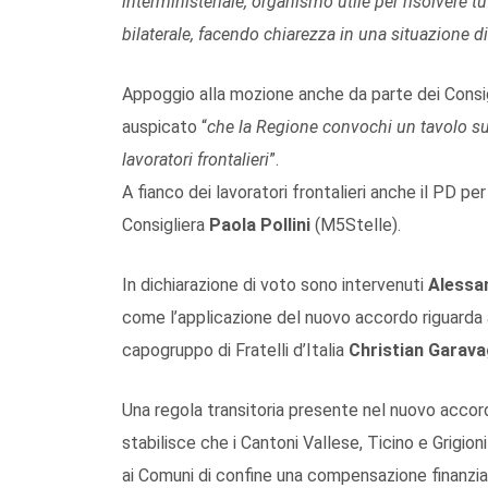
interministeriale, organismo utile per risolvere 
bilaterale, facendo chiarezza in una situazione d
Appoggio alla mozione anche da parte dei Consig
auspicato “
che la Regione convochi un tavolo sul
lavoratori frontalieri
”.
A fianco dei lavoratori frontalieri anche il PD p
Consigliera
Paola Pollini
(M5Stelle).
In dichiarazione di voto sono intervenuti
Alessa
come l’applicazione del nuovo accordo riguarda a
capogruppo di Fratelli d’Italia
Christian Garava
Una regola transitoria presente nel nuovo accord
stabilisce che i Cantoni Vallese, Ticino e Grigio
ai Comuni di confine una compensazione finanziari