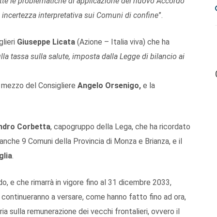
tutte le problematiche di applicazione del nuovo Accordo
i incertezza interpretativa sui Comuni di confine
”.
lieri
Giuseppe Licata
(Azione – Italia viva) che ha
la tassa sulla salute, imposta dalla Legge di bilancio ai
er mezzo del Consigliere
Angelo Orsenigo
,
e la
ndro Corbetta
, capogruppo della Lega, che ha ricordato
nche 9 Comuni della Provincia di Monza e Brianza, e il
glia
.
o, e che rimarrà in vigore fino al 31 dicembre 2033,
ni continueranno a versare, come hanno fatto fino ad ora,
a sulla remunerazione dei vecchi frontalieri, ovvero il