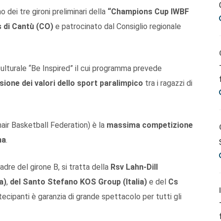
no dei tre gironi preliminari della
“Champions Cup IWBF
 di Cantù (CO)
e patrocinato dal Consiglio regionale
 culturale “Be Inspired” il cui programma prevede
sione dei valori dello sport paralimpico
tra i ragazzi di
ir Basketball Federation) è la
massima competizione
na
.
dre del girone B, si tratta della
Rsv Lahn-Dill
a)
,
del Santo Stefano KOS Group (Italia)
e del
Cs
artecipanti è garanzia di grande spettacolo per tutti gli