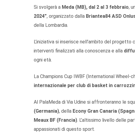
Si svolgerà a
Meda (MB), dal 2 al 3 febbraio
, u
2024”
, organizzato dalla
Briantea84 ASD Onlus
della Lombardia.
L’iniziativa si inserisce nell’ambito del progetto
interventi finalizzati alla conoscenza e alla
diffu
ogni età.
La Champions Cup IWBF (International Wheel-cha
internazionale per club di basket in carrozzi
Al PalaMeda di Via Udine si affronteranno le squa
(Germania)
, della
Econy Gran Canaria (Spagn
Meaux BF (Francia)
. L’altissimo livello delle p
appassionati di questo sport.