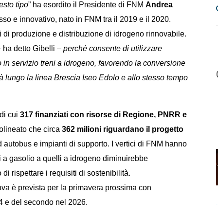
esto tipo
” ha esordito il Presidente di FNM
Andrea
so e innovativo, nato in FNM tra il 2019 e il 2020.
nti di produzione e distribuzione di idrogeno rinnovabile.
 ha detto Gibelli –
perché consente di utilizzare
do in servizio treni a idrogeno, favorendo la conversione
à lungo la linea Brescia Iseo Edolo e allo stesso tempo
 di cui
317 finanziati con risorse di Regione, PNRR e
tolineato che circa
362 milioni riguardano il progetto
d autobus e impianti di supporto. I vertici di FNM hanno
i a gasolio a quelli a idrogeno diminuirebbe
rispettare i requisiti di sostenibilità.
rova è prevista per la primavera prossima con
024 e del secondo nel 2026.