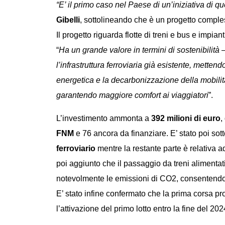
“E’ il primo caso nel Paese di un’iniziativa di qu
Gibelli
, sottolineando che è un progetto comples
Il progetto riguarda flotte di treni e bus e impia
“
Ha un grande valore
in termini di sostenibilità
–
l’infrastruttura ferroviaria già esistente, metten
energetica e la decarbonizzazione della mobilit
garantendo maggiore comfort ai viaggiatori
”.
L’investimento ammonta a
392 milioni di euro
,
FNM
e 76 ancora da finanziare. E’ stato poi sot
ferroviario
mentre la restante parte è relativa a
poi aggiunto che il passaggio da treni alimentat
notevolmente le emissioni di CO2, consentendo di 
E’ stato infine confermato che la prima corsa p
l’attivazione del primo lotto entro la fine del 2