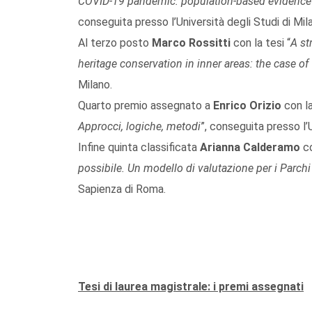
COVID-19 pandemic: population-based evidence f
conseguita presso l’Università degli Studi di Mi
Al terzo posto
Marco Rossitti
con la tesi “
A st
heritage conservation in inner areas: the case o
Milano.
Quarto premio assegnato a
Enrico Orizio
con la
Approcci, logiche, metodi
”, conseguita presso l’
Infine quinta classificata
Arianna Calderamo
co
possibile. Un modello di valutazione per i Parchi 
Sapienza di Roma.
Tesi di laurea magistrale: i premi assegnati