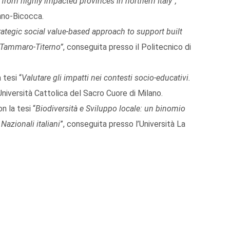
rom highly impacted provinces in northern Italy”,
lano-Bicocca.
rategic social value-based approach to support built
f Tammaro-Titerno”
, conseguita presso il Politecnico di
 tesi “
Valutare gli impatti nei contesti socio-educativi.
Università Cattolica del Sacro Cuore di Milano.
n la tesi “
Biodiversità e Sviluppo locale: un binomio
Nazionali italiani
”, conseguita presso l’Università La