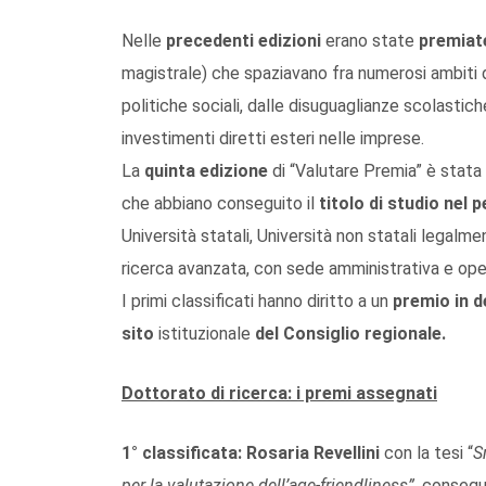
Nelle
precedenti edizioni
erano state
premiate
magistrale) che spaziavano fra numerosi ambiti di 
politiche sociali, dalle disuguaglianze scolastiche 
investimenti diretti esteri nelle imprese.
La
quinta edizione
di “Valutare Premia” è stata r
che abbiano conseguito il
titolo di studio nel 
Università statali, Università non statali legalme
ricerca avanzata, con sede amministrativa e opera
I primi classificati hanno diritto a un
premio in 
sito
istituzionale
del Consiglio regionale
.
Dottorato di ricerca: i premi assegnati
1° classificata: Rosaria Revellini
con la tesi “
S
per la valutazione dell’age-friendliness”
, consegu