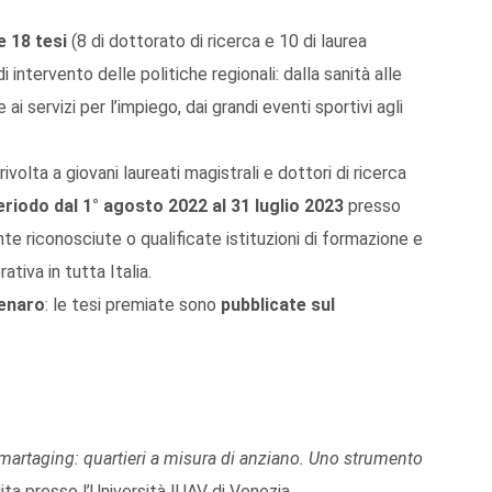
 18 tesi
(8 di dottorato di ricerca e 10 di laurea
intervento delle politiche regionali: dalla sanità alle
ai servizi per l’impiego, dai grandi eventi sportivi agli
ivolta a giovani laureati magistrali e dottori di ricerca
periodo dal 1° agosto 2022 al 31 luglio 2023
presso
nte riconosciute o qualificate istituzioni di formazione e
tiva in tutta Italia.
denaro
: le tesi premiate sono
pubblicate
sul
martaging: quartieri a misura di anziano. Uno strumento
ita presso l’Università IUAV di Venezia.