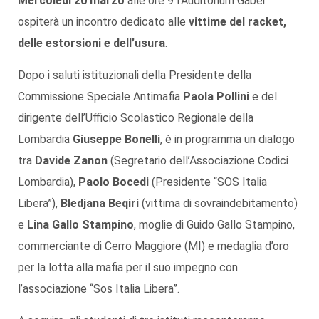
Mercoledì 20 marzo
alle ore 9 l’Auditorium Gaber
ospiterà un incontro dedicato alle
vittime del racket,
delle estorsioni e dell’usura
.
Dopo i saluti istituzionali della Presidente della
Commissione Speciale Antimafia
Paola Pollini
e del
dirigente dell’Ufficio Scolastico Regionale della
Lombardia
Giuseppe Bonelli
, è in programma un dialogo
tra
Davide Zanon
(Segretario dell’Associazione Codici
Lombardia),
Paolo Bocedi
(Presidente “SOS Italia
Libera”),
Bledjana Beqiri
(vittima di sovraindebitamento)
e
Lina Gallo Stampino
, moglie di Guido Gallo Stampino,
commerciante di Cerro Maggiore (MI) e medaglia d’oro
per la lotta alla mafia per il suo impegno con
l’associazione “Sos Italia Libera”.