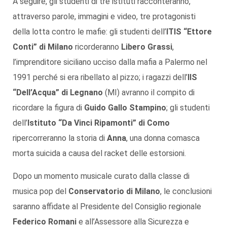
A seguire, gli studenti di tre istituti racconteranno,
attraverso parole, immagini e video, tre protagonisti
della lotta contro le mafie: gli studenti dell’
ITIS “Ettore
Conti” di Milano
ricorderanno
Libero Grassi
,
l’imprenditore siciliano ucciso dalla mafia a Palermo nel
1991 perché si era ribellato al pizzo; i ragazzi dell’
IIS
“Dell’Acqua” di Legnano
(MI) avranno il compito di
ricordare la figura di
Guido Gallo Stampino
; gli studenti
dell’
Istituto “Da Vinci Ripamonti” di Como
ripercorreranno la storia di
Anna
, una donna comasca
morta suicida a causa del racket delle estorsioni.
Dopo un momento musicale curato dalla classe di
musica pop del
Conservatorio di Milano
, le conclusioni
saranno affidate al Presidente del Consiglio regionale
Federico Romani
e all’Assessore alla Sicurezza e